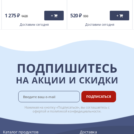
1 275 ₽
520 ₽
+
+
1420
930
Доставим
сегодня
Доставим
сегодня
ПОДПИШИТЕСЬ
НА АКЦИИ И СКИДКИ
ПОДПИСАТЬСЯ
Нажимая на кнопку «Подписаться», вы соглашаетесь с
офертой
и
политикой конфидициальности
.
Каталог продуктов
Доставка