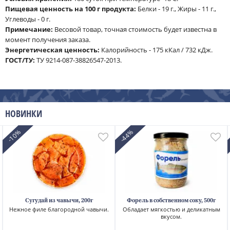
Пищевая ценность на 100 г продукта:
Белки - 19 г., Жиры - 11 г.,
Углеводы - 0 г.
Примечание:
Весовой товар, точная стоимость будет известна в
момент получения заказа.
Энергетическая ценность:
Калорийность - 175 кКал / 732 кДж.
ГОСТ/ТУ:
ТУ 9214-087-38826547-2013.
НОВИНКИ
-10%
-44%
Сугудай из чавычи, 200г
Форель в собственном соку, 500г
Нежное филе благородной чавычи.
Обладает мягкостью и деликатным
вкусом.