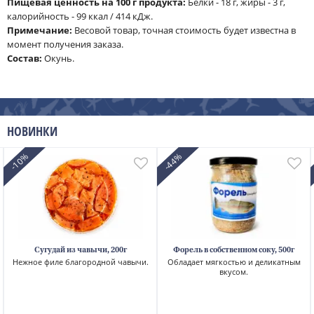
Пищевая ценность на 100 г продукта:
Белки - 18 г, жиры - 3 г,
калорийность - 99 ккал / 414 кДж.
Примечание:
Весовой товар, точная стоимость будет известна в
момент получения заказа.
Cостав:
Окунь.
НОВИНКИ
-10%
-44%
Сугудай из чавычи, 200г
Форель в собственном соку, 500г
Нежное филе благородной чавычи.
Обладает мягкостью и деликатным
вкусом.