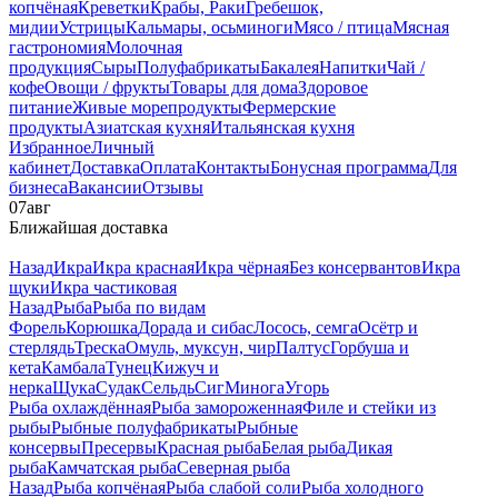
копчёная
Креветки
Крабы, Раки
Гребешок,
мидии
Устрицы
Кальмары, осьминоги
Мясо / птица
Мясная
гастрономия
Молочная
продукция
Сыры
Полуфабрикаты
Бакалея
Напитки
Чай /
кофе
Овощи / фрукты
Товары для дома
Здоровое
питание
Живые морепродукты
Фермерские
продукты
Азиатская кухня
Итальянская кухня
Избранное
Личный
кабинет
Доставка
Оплата
Контакты
Бонусная программа
Для
бизнеса
Вакансии
Отзывы
07
авг
Ближайшая доставка
Назад
Икра
Икра красная
Икра чёрная
Без консервантов
Икра
щуки
Икра частиковая
Назад
Рыба
Рыба по видам
Форель
Корюшка
Дорада и сибас
Лосось, семга
Осётр и
стерлядь
Треска
Омуль, муксун, чир
Палтус
Горбуша и
кета
Камбала
Тунец
Кижуч и
нерка
Щука
Судак
Сельдь
Сиг
Минога
Угорь
Рыба охлаждённая
Рыба замороженная
Филе и стейки из
рыбы
Рыбные полуфабрикаты
Рыбные
консервы
Пресервы
Красная рыба
Белая рыба
Дикая
рыба
Камчатская рыба
Северная рыба
Назад
Рыба копчёная
Рыба слабой соли
Рыба холодного