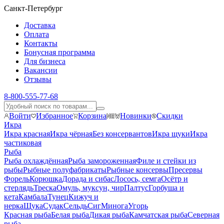
Санкт-Петербург
Доставка
Оплата
Контакты
Бонусная программа
Для бизнеса
Вакансии
Отзывы
8-800-555-77-68
Войти
Избранное
Корзина
Новинки
Скидки
Икра
Икра красная
Икра чёрная
Без консервантов
Икра щуки
Икра
частиковая
Рыба
Рыба охлаждённая
Рыба замороженная
Филе и стейки из
рыбы
Рыбные полуфабрикаты
Рыбные консервы
Пресервы
Форель
Корюшка
Дорада и сибас
Лосось, семга
Осётр и
стерлядь
Треска
Омуль, муксун, чир
Палтус
Горбуша и
кета
Камбала
Тунец
Кижуч и
нерка
Щука
Судак
Сельдь
Сиг
Минога
Угорь
Красная рыба
Белая рыба
Дикая рыба
Камчатская рыба
Северная
рыба