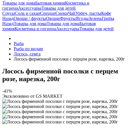
Товары для дома
Бытовая химия
Косметика и
гигиена
Аксессуары
Товары для детей
Соусы
Соль и сахар
Специи
Снеки
Чай
Урбеч, пасты
Кофе
Назад
Овощи / фрукты
Овощи
Фрукты
Ягоды
Зелень
Грибы
Назад
Товары для дома
Товары для дома
Бытовая
химия
Косметика и гигиена
Аксессуары
Товары для детей
Рыба
Рыба по видам
Лосось, семга
Лосось фирменной посолки с перцем розе, нарезка, 200г
Лосось фирменной посолки с перцем
розе, нарезка, 200г
-41%
Эксклюзивно от GS MARKET