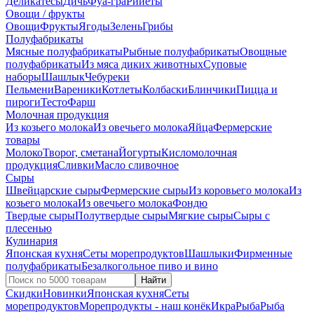
Деликатесы
Дичь
Фуа-гра
Рийеты
Овощи / фрукты
Овощи
Фрукты
Ягоды
Зелень
Грибы
Полуфабрикаты
Мясные полуфабрикаты
Рыбные полуфабрикаты
Овощные
полуфабрикаты
Из мяса диких животных
Суповые
наборы
Шашлык
Чебуреки
Пельмени
Вареники
Котлеты
Колбаски
Блинчики
Пицца и
пироги
Тесто
Фарш
Молочная продукция
Из козьего молока
Из овечьего молока
Яйца
Фермерские
товары
Молоко
Творог, сметана
Йогурты
Кисломолочная
продукция
Сливки
Масло сливочное
Сыры
Швейцарские сыры
Фермерские сыры
Из коровьего молока
Из
козьего молока
Из овечьего молока
Фондю
Твердые сыры
Полутвердые сыры
Мягкие сыры
Сыры c
плесенью
Кулинария
Японская кухня
Сеты морепродуктов
Шашлыки
Фирменные
полуфабрикаты
Безалкогольное пиво и вино
Найти
Скидки
Новинки
Японская кухня
Сеты
морепродуктов
Морепродукты - наш конёк
Икра
Рыба
Рыба