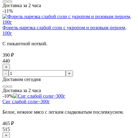
Доставка за 2 часа
-11%
Форель нарезка слабой соли с укропом и розовым перцем,
100г
С пикантной ноткой.
390 ₽
440
+
-
+
Доставим
сегодня
Доставка за 2 часа
-10%
Сиг слабой соли~300г
Белое, нежное мясо с легким сладковатым послевкусием.
465 ₽
515
+