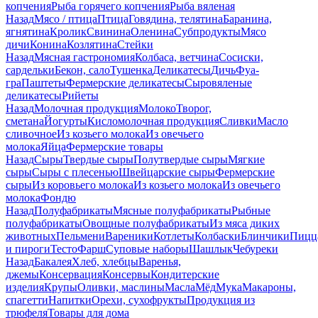
копчения
Рыба горячего копчения
Рыба вяленая
Назад
Мясо / птица
Птица
Говядина, телятина
Баранина,
ягнятина
Кролик
Свинина
Оленина
Субпродукты
Мясо
дичи
Конина
Козлятина
Стейки
Назад
Мясная гастрономия
Колбаса, ветчина
Сосиски,
сардельки
Бекон, сало
Тушенка
Деликатесы
Дичь
Фуа-
гра
Паштеты
Фермерские деликатесы
Сыровяленые
деликатесы
Рийеты
Назад
Молочная продукция
Молоко
Творог,
сметана
Йогурты
Кисломолочная продукция
Сливки
Масло
сливочное
Из козьего молока
Из овечьего
молока
Яйца
Фермерские товары
Назад
Сыры
Твердые сыры
Полутвердые сыры
Мягкие
сыры
Сыры c плесенью
Швейцарские сыры
Фермерские
сыры
Из коровьего молока
Из козьего молока
Из овечьего
молока
Фондю
Назад
Полуфабрикаты
Мясные полуфабрикаты
Рыбные
полуфабрикаты
Овощные полуфабрикаты
Из мяса диких
животных
Пельмени
Вареники
Котлеты
Колбаски
Блинчики
Пицц
и пироги
Тесто
Фарш
Суповые наборы
Шашлык
Чебуреки
Назад
Бакалея
Хлеб, хлебцы
Варенья,
джемы
Консервация
Консервы
Кондитерские
изделия
Крупы
Оливки, маслины
Масла
Мёд
Мука
Макароны,
спагетти
Напитки
Орехи, сухофрукты
Продукция из
трюфеля
Товары для дома