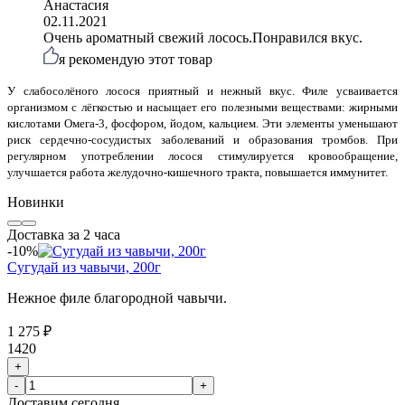
Анастасия
02.11.2021
Очень ароматный свежий лосось.Понравился вкус.
я рекомендую этот товар
У слабосолёного лосося приятный и нежный вкус. Филе усваивается
организмом с лёгкостью и насыщает его полезными веществами: жирными
кислотами Омега-3, фосфором, йодом, кальцием. Эти элементы уменьшают
риск сердечно-сосудистых заболеваний и образования тромбов. При
регулярном употреблении лосося стимулируется кровообращение,
улучшается работа желудочно-кишечного тракта, повышается иммунитет.
Новинки
Доставка за 2 часа
-10%
Сугудай из чавычи, 200г
Нежное филе благородной чавычи.
1 275 ₽
1420
+
-
+
Доставим
сегодня