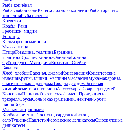
Рыба копчёная
Рыба слабой соли
Рыба холодного копчения
Рыба горячего
копчения
Рыба вяленая
Креветки
Крабы, Раки
Гребешок, мидии
Устрицы
Кальмары, осьминоги
Мясо / птица
Птица
Говядина, телятина
Баранина,
ягнятина
Кролик
Свинина
Оленина
Конина
Субпродукты
Мясо дичи
Козлятина
Стейки
Бакалея
Хлеб, хлебцы
Варенья, джемы
Консервация
Кондитерские
изделия
Крупы
Оливки, маслины
Масла
Мёд
Мука
Макароны,
спагетти
Товары для дома
Товары для дома
Бытовая
химия
Косметика и гигиена
Аксессуары
Товары для детей
Консервы
Напитки
Орехи, сухофрукты
Продукция из
трюфеля
Соусы
Соль и сахар
Специи
Снеки
Чай
Урбеч,
пасты
Кофе
Мясная гастрономия
Колбаса, ветчина
Сосиски, сардельки
Бекон,
сало
Тушенка
Паштеты
Фермерские деликатесы
Сыровяленые
деликатесы