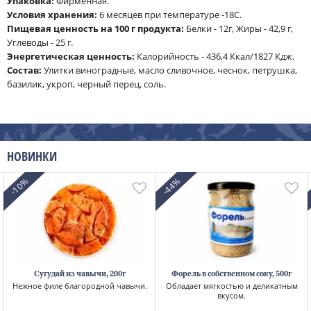
Упаковка:
Фирменная.
Условия хранения:
6 месяцев при температуре -18С.
Пищевая ценность на 100 г продукта:
Белки - 12г, Жиры - 42,9 г,
Углеводы - 25 г.
Энергетическая ценность:
Калорийность - 436,4 Ккал/1827 Кдж.
Cостав:
Улитки виноградные, масло сливочное, чеснок, петрушка,
базилик, укроп, черный перец, соль.
НОВИНКИ
-10%
-44%
Сугудай из чавычи, 200г
Форель в собственном соку, 500г
Нежное филе благородной чавычи.
Обладает мягкостью и деликатным
вкусом.