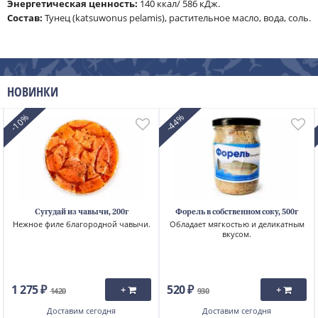
Энергетическая ценность:
140 ккал/ 586 кДж.
Cостав:
Тунец (katsuwonus pelamis), растительное масло, вода, соль.
НОВИНКИ
-10%
-44%
Сугудай из чавычи, 200г
Форель в собственном соку, 500г
Нежное филе благородной чавычи.
Обладает мягкостью и деликатным
вкусом.
1 275 ₽
520 ₽
+
+
1420
930
Доставим
сегодня
Доставим
сегодня