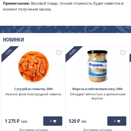
Примечание:
Весовой товар, точная стоимость будет известна в
момент получения заказа.
НОВИНКИ
-10%
-44%
Сугудай из чавычи, 200г
Форель в собственном соку, 500г
Нежное филе благородной чавычи.
Обладает мягкостью и деликатным
вкусом.
1 275 ₽
520 ₽
+
+
1420
930
Доставим
сегодня
Доставим
сегодня