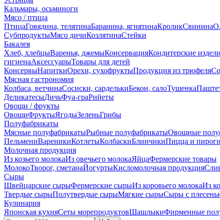
Кальмары, осьминоги
Мясо / птица
Птица
Говядина, телятина
Баранина, ягнятина
Кролик
Свинина
О
Субпродукты
Мясо дичи
Козлятина
Стейки
Бакалея
Хлеб, хлебцы
Варенья, джемы
Консервация
Кондитерские издел
гигиена
Аксессуары
Товары для детей
Консервы
Напитки
Орехи, сухофрукты
Продукция из трюфеля
Со
Мясная гастрономия
Колбаса, ветчина
Сосиски, сардельки
Бекон, сало
Тушенка
Паште
Деликатесы
Дичь
Фуа-гра
Рийеты
Овощи / фрукты
Овощи
Фрукты
Ягоды
Зелень
Грибы
Полуфабрикаты
Мясные полуфабрикаты
Рыбные полуфабрикаты
Овощные полу
Пельмени
Вареники
Котлеты
Колбаски
Блинчики
Пицца и пирог
Молочная продукция
Из козьего молока
Из овечьего молока
Яйца
Фермерские товары
Молоко
Творог, сметана
Йогурты
Кисломолочная продукция
Сли
Сыры
Швейцарские сыры
Фермерские сыры
Из коровьего молока
Из к
Твердые сыры
Полутвердые сыры
Мягкие сыры
Сыры c плесень
Кулинария
Японская кухня
Сеты морепродуктов
Шашлыки
Фирменные пол