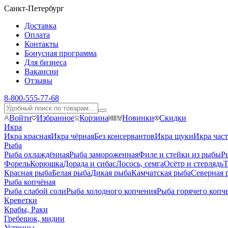
Санкт-Петербург
Доставка
Оплата
Контакты
Бонусная программа
Для бизнеса
Вакансии
Отзывы
8-800-555-77-68
Войти
Избранное
Корзина
Новинки
Скидки
Икра
Икра красная
Икра чёрная
Без консервантов
Икра щуки
Икра час
Рыба
Рыба охлаждённая
Рыба замороженная
Филе и стейки из рыбы
Р
Форель
Корюшка
Дорада и сибас
Лосось, семга
Осётр и стерлядь
Т
Красная рыба
Белая рыба
Дикая рыба
Камчатская рыба
Северная 
Рыба копчёная
Рыба слабой соли
Рыба холодного копчения
Рыба горячего копч
Креветки
Крабы, Раки
Гребешок, мидии
Устрицы