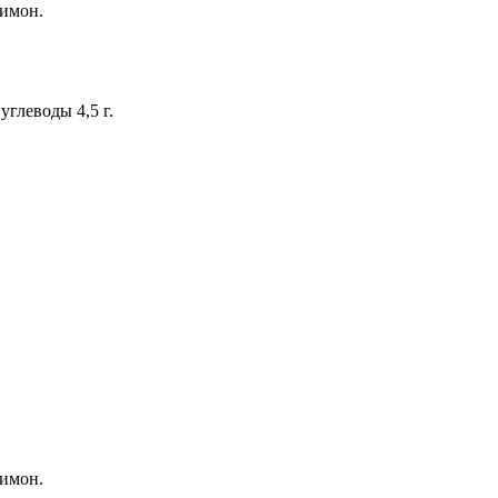
лимон.
 углеводы 4,5 г.
лимон.