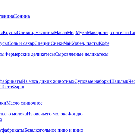
ленина
Конина
ия
Крупы
Оливки, маслины
Масла
Мёд
Мука
Макароны, спагетти
То
усы
Соль и сахар
Специи
Снеки
Чай
Урбеч, пасты
Кофе
ты
Фермерские деликатесы
Сыровяленые деликатесы
фабрикаты
Из мяса диких животных
Суповые наборы
Шашлык
Че
и
Тесто
Фарш
вки
Масло сливочное
озьего молока
Из овечьего молока
Фондю
ю
уфабрикаты
Безалкогольное пиво и вино