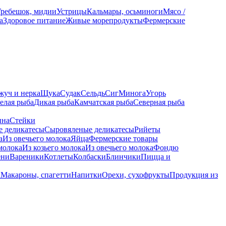
Гребешок, мидии
Устрицы
Кальмары, осьминоги
Мясо /
а
Здоровое питание
Живые морепродукты
Фермерские
жуч и нерка
Щука
Судак
Сельдь
Сиг
Минога
Угорь
елая рыба
Дикая рыба
Камчатская рыба
Северная рыба
ина
Стейки
е деликатесы
Сыровяленые деликатесы
Рийеты
а
Из овечьего молока
Яйца
Фермерские товары
молока
Из козьего молока
Из овечьего молока
Фондю
ени
Вареники
Котлеты
Колбаски
Блинчики
Пицца и
а
Макароны, спагетти
Напитки
Орехи, сухофрукты
Продукция из