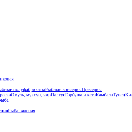
тиковая
ыбные полуфабрикаты
Рыбные консервы
Пресервы
реска
Омуль, муксун, чир
Палтус
Горбуша и кета
Камбала
Тунец
Ки
рыба
ения
Рыба вяленая