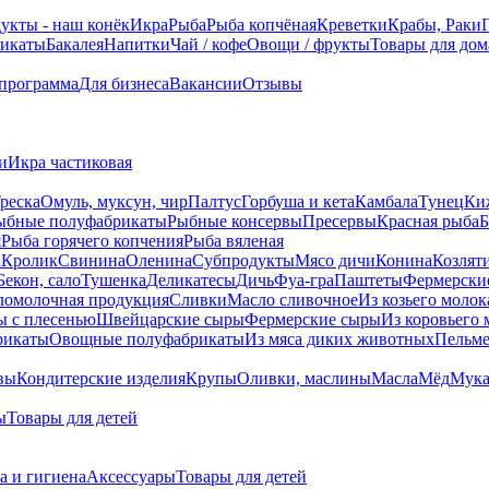
укты - наш конёк
Икра
Рыба
Рыба копчёная
Креветки
Крабы, Раки
икаты
Бакалея
Напитки
Чай / кофе
Овощи / фрукты
Товары для дом
 программа
Для бизнеса
Вакансии
Отзывы
и
Икра частиковая
реска
Омуль, муксун, чир
Палтус
Горбуша и кета
Камбала
Тунец
Ки
ыбные полуфабрикаты
Рыбные консервы
Пресервы
Красная рыба
Б
я
Рыба горячего копчения
Рыба вяленая
а
Кролик
Свинина
Оленина
Субпродукты
Мясо дичи
Конина
Козлят
Бекон, сало
Тушенка
Деликатесы
Дичь
Фуа-гра
Паштеты
Фермерски
ломолочная продукция
Сливки
Масло сливочное
Из козьего молок
 c плесенью
Швейцарские сыры
Фермерские сыры
Из коровьего 
рикаты
Овощные полуфабрикаты
Из мяса диких животных
Пельм
вы
Кондитерские изделия
Крупы
Оливки, маслины
Масла
Мёд
Мук
ы
Товары для детей
а и гигиена
Аксессуары
Товары для детей