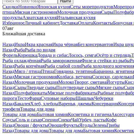
Найти
Скидки
Новинки
Японская кухня
Сеты морепродуктов
Морепрод
птица
Мясная гастрономия
Молочная продукция
Сыры
Полуфабр
продукты
Азиатская кухня
Итальянская кухня
Избранное
Личный кабинет
Доставка
Оплата
Контакты
Бонусная
07
авг
Ближайшая доставка
Назад
Икра
Икра красная
Икра чёрная
Без консервантов
Икра щук
Назад
Рыба
Рыба по видам
Форель
Корюшка
Дорада и сибас
Лосось, семга
Осётр и стерлядь
Т
Рыба охлаждённая
Рыба замороженная
Филе и стейки из рыбы
Р
Назад
Рыба копчёная
Рыба слабой соли
Рыба холодного копчени
Назад
Мясо / птица
Птица
Говядина, телятина
Баранина, ягнятин
Назад
Мясная гастрономия
Колбаса, ветчина
Сосиски, сардельки
Назад
Молочная продукция
Молоко
Творог, сметана
Йогурты
Кис
Назад
Сыры
Твердые сыры
Полутвердые сыры
Мягкие сыры
Сыры
Назад
Полуфабрикаты
Мясные полуфабрикаты
Рыбные полуфаб
пироги
Тесто
Фарш
Суповые наборы
Шашлык
Чебуреки
Назад
Бакалея
Хлеб, хлебцы
Варенья, джемы
Консервация
Консер
трюфеля
Товары для дома
Товары для дома
Бытовая химия
Косметика и гигиена
Аксессуар
Соусы
Соль и сахар
Специи
Снеки
Чай
Урбеч, пасты
Кофе
Назад
Овощи / фрукты
Овощи
Фрукты
Ягоды
Зелень
Грибы
Назад
Товары для дома
Товары для дома
Бытовая химия
Косметик