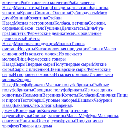
копчения
Рыба горячего копчения
Рыба вяленая
Назад
Мясо / птица
Птица
Говядина, телятина
Баранина,
ягнятина
Кролик
Свинина
Оленина
Субпродукты
Мясо
дичи
Конина
Козлятина
Стейки
Назад
Мясная гастрономия
Колбаса, ветчина
Сосиски,
сардельки
Бекон, сало
Тушенка
Деликатесы
Дичь
Фуа-
гра
Паштеты
Фермерские деликатесы
Сыровяленые
деликатесы
Рийеты
Назад
Молочная продукция
Молоко
Творог,
сметана
Йогурты
Кисломолочная продукция
Сливки
Масло
сливочное
Из козьего молока
Из овечьего
молока
Яйца
Фермерские товары
Назад
Сыры
Твердые сыры
Полутвердые сыры
Мягкие
сыры
Сыры c плесенью
Швейцарские сыры
Фермерские
сыры
Из коровьего молока
Из козьего молока
Из овечьего
молока
Фондю
Назад
Полуфабрикаты
Мясные полуфабрикаты
Рыбные
полуфабрикаты
Овощные полуфабрикаты
Из мяса диких
животных
Пельмени
Вареники
Котлеты
Колбаски
Блинчики
Пицц
и пироги
Тесто
Фарш
Суповые наборы
Шашлык
Чебуреки
Назад
Бакалея
Хлеб, хлебцы
Варенья,
джемы
Консервация
Консервы
Кондитерские
изделия
Крупы
Оливки, маслины
Масла
Мёд
Мука
Макароны,
спагетти
Напитки
Орехи, сухофрукты
Продукция из
трюфеля
Товары для дома