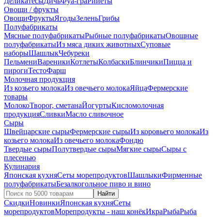
Деликатесы
Дичь
Фуа-гра
Рийеты
Овощи / фрукты
Овощи
Фрукты
Ягоды
Зелень
Грибы
Полуфабрикаты
Мясные полуфабрикаты
Рыбные полуфабрикаты
Овощные
полуфабрикаты
Из мяса диких животных
Суповые
наборы
Шашлык
Чебуреки
Пельмени
Вареники
Котлеты
Колбаски
Блинчики
Пицца и
пироги
Тесто
Фарш
Молочная продукция
Из козьего молока
Из овечьего молока
Яйца
Фермерские
товары
Молоко
Творог, сметана
Йогурты
Кисломолочная
продукция
Сливки
Масло сливочное
Сыры
Швейцарские сыры
Фермерские сыры
Из коровьего молока
Из
козьего молока
Из овечьего молока
Фондю
Твердые сыры
Полутвердые сыры
Мягкие сыры
Сыры c
плесенью
Кулинария
Японская кухня
Сеты морепродуктов
Шашлыки
Фирменные
полуфабрикаты
Безалкогольное пиво и вино
Найти
Скидки
Новинки
Японская кухня
Сеты
морепродуктов
Морепродукты - наш конёк
Икра
Рыба
Рыба