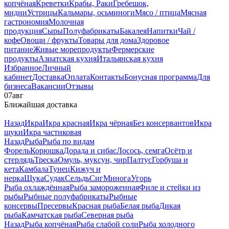
копчёная
Креветки
Крабы, Раки
Гребешок,
мидии
Устрицы
Кальмары, осьминоги
Мясо / птица
Мясная
гастрономия
Молочная
продукция
Сыры
Полуфабрикаты
Бакалея
Напитки
Чай /
кофе
Овощи / фрукты
Товары для дома
Здоровое
питание
Живые морепродукты
Фермерские
продукты
Азиатская кухня
Итальянская кухня
Избранное
Личный
кабинет
Доставка
Оплата
Контакты
Бонусная программа
Для
бизнеса
Вакансии
Отзывы
07
авг
Ближайшая доставка
Назад
Икра
Икра красная
Икра чёрная
Без консервантов
Икра
щуки
Икра частиковая
Назад
Рыба
Рыба по видам
Форель
Корюшка
Дорада и сибас
Лосось, семга
Осётр и
стерлядь
Треска
Омуль, муксун, чир
Палтус
Горбуша и
кета
Камбала
Тунец
Кижуч и
нерка
Щука
Судак
Сельдь
Сиг
Минога
Угорь
Рыба охлаждённая
Рыба замороженная
Филе и стейки из
рыбы
Рыбные полуфабрикаты
Рыбные
консервы
Пресервы
Красная рыба
Белая рыба
Дикая
рыба
Камчатская рыба
Северная рыба
Назад
Рыба копчёная
Рыба слабой соли
Рыба холодного