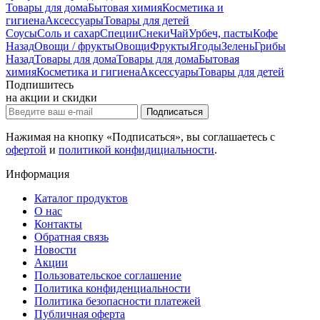
Товары для дома
Бытовая химия
Косметика и
гигиена
Аксессуары
Товары для детей
Соусы
Соль и сахар
Специи
Снеки
Чай
Урбеч, пасты
Кофе
Назад
Овощи / фрукты
Овощи
Фрукты
Ягоды
Зелень
Грибы
Назад
Товары для дома
Товары для дома
Бытовая
химия
Косметика и гигиена
Аксессуары
Товары для детей
Подпишитесь
на акции и скидки
Подписаться
Нажимая на кнопку «Подписаться», вы соглашаетесь с
офертой
и
политикой конфидициальности
.
Информация
Каталог продуктов
О нас
Контакты
Обратная связь
Новости
Акции
Пользовательское соглашение
Политика конфиденциальности
Политика безопасности платежей
Публичная оферта