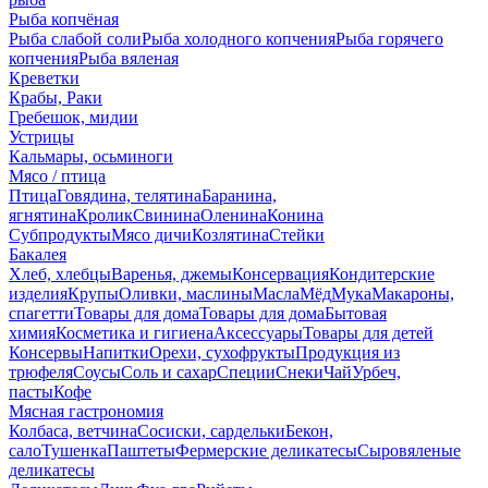
Рыба копчёная
Рыба слабой соли
Рыба холодного копчения
Рыба горячего
копчения
Рыба вяленая
Креветки
Крабы, Раки
Гребешок, мидии
Устрицы
Кальмары, осьминоги
Мясо / птица
Птица
Говядина, телятина
Баранина,
ягнятина
Кролик
Свинина
Оленина
Конина
Субпродукты
Мясо дичи
Козлятина
Стейки
Бакалея
Хлеб, хлебцы
Варенья, джемы
Консервация
Кондитерские
изделия
Крупы
Оливки, маслины
Масла
Мёд
Мука
Макароны,
спагетти
Товары для дома
Товары для дома
Бытовая
химия
Косметика и гигиена
Аксессуары
Товары для детей
Консервы
Напитки
Орехи, сухофрукты
Продукция из
трюфеля
Соусы
Соль и сахар
Специи
Снеки
Чай
Урбеч,
пасты
Кофе
Мясная гастрономия
Колбаса, ветчина
Сосиски, сардельки
Бекон,
сало
Тушенка
Паштеты
Фермерские деликатесы
Сыровяленые
деликатесы