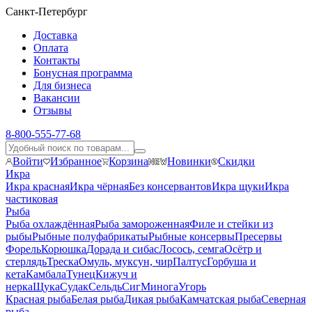
Санкт-Петербург
Доставка
Оплата
Контакты
Бонусная программа
Для бизнеса
Вакансии
Отзывы
8-800-555-77-68
Войти
Избранное
Корзина
Новинки
Скидки
Икра
Икра красная
Икра чёрная
Без консервантов
Икра щуки
Икра
частиковая
Рыба
Рыба охлаждённая
Рыба замороженная
Филе и стейки из
рыбы
Рыбные полуфабрикаты
Рыбные консервы
Пресервы
Форель
Корюшка
Дорада и сибас
Лосось, семга
Осётр и
стерлядь
Треска
Омуль, муксун, чир
Палтус
Горбуша и
кета
Камбала
Тунец
Кижуч и
нерка
Щука
Судак
Сельдь
Сиг
Минога
Угорь
Красная рыба
Белая рыба
Дикая рыба
Камчатская рыба
Северная
рыба