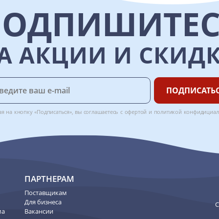
ПОДПИШИТЕС
А АКЦИИ И СКИД
ПОДПИСАТЬ
я на кнопку «Подписаться», вы соглашаетесь с
офертой
и
политикой конфидициал
ПАРТНЕРАМ
Поставщикам
Для бизнеса
C
ма
Вакансии