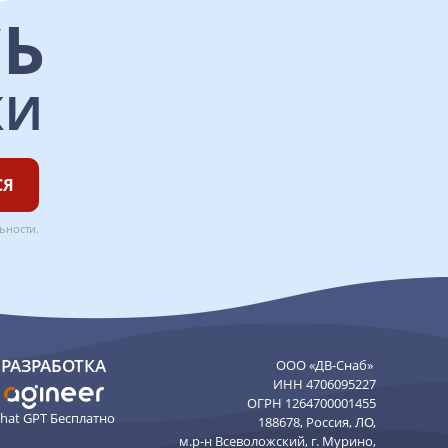
Ь
КИ
СЯ
ьности
.
РАЗРАБОТКА
ООО «ДВ-Снаб»
ИНН 4706095227
ОГРН 1264700001455
hat GPT Бесплатно
188678, Россия, ЛО,
м.р-н Всеволожский, г. Мурино,