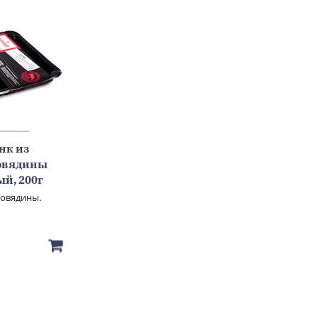
нк из
овядины
й, 200г
овядины.
 А.