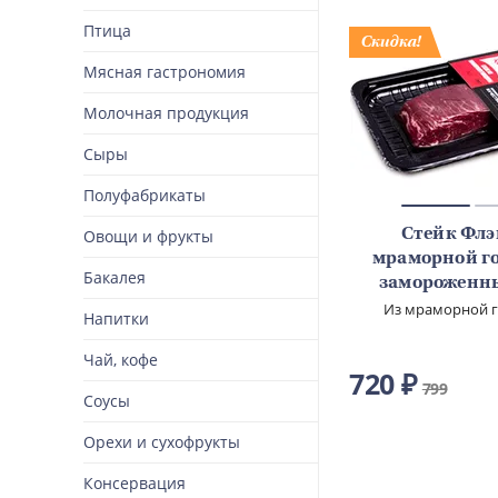
Птица
Мясная гастрономия
Молочная продукция
Сыры
Полуфабрикаты
Стейк Флэ
Овощи и фрукты
мраморной г
Бакалея
замороженны
Из мраморной г
Напитки
Категория
Чай, кофе
720 ₽
799
Соусы
Орехи и сухофрукты
Консервация