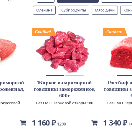
Оленина
Субпродукты
Мясо дичи
Кон
мраморной
Жаркое из мраморной
Ростбиф 
роженная,
говядины замороженное,
говядины 
600г
нокусковой
Без ГМО. Зерновой откорм 180
Без ГМО. Зер
кат.
дней.
1 160 ₽
1 340 ₽
1290
1