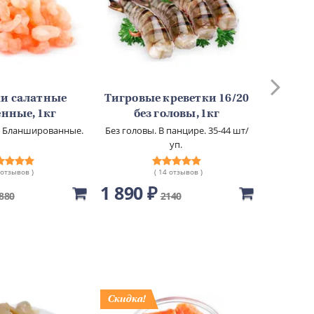
и салатные
Тигровые креветки 16/20
Тигров
нные, 1кг
без головы, 1кг
бе
п. Бланшированные.
Без головы. В панцире. 35-44 шт/
уп.
 отзывов )
( 14 отзывов )
1 890 ₽
1 610
880
2140