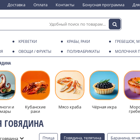
Доставка
Оплата
Контакты
Бонусная программа
Для
КРЕВЕТКИ
КРАБЫ, РАКИ
ГРЕБЕШОК, 
ИЯ
ОВОЩИ / ФРУКТЫ
ПОЛУФАБРИКАТЫ
МОЛОЧНАЯ 
ЯДИНА
ноги и
Кубанские
Мясо краба
Чёрная икра
Морс
ьмары
раки
греб
 ГОВЯДИНА
Птица
Говядина, телятина
Баранина, ягн
говядина