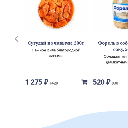
го
Сугудай из чавычи, 200г
Форель в со
00г
Нежное филе благородной
соку, 
чавычи.
овы.
Обладает мя
деликатным
1 275 ₽
520 ₽
1420
930