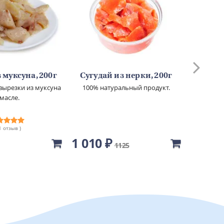
 муксуна, 200г
Сугудай из нерки, 200г
Сугуд
вырезки из муксуна
100% натуральный продукт.
100% н
 масле.
 1 отзыв )
1 010 ₽
650 ₽
1125