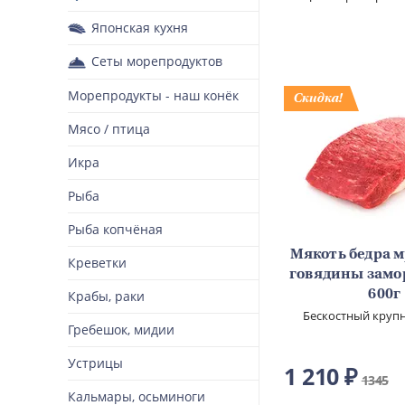
Японская кухня
Сеты морепродуктов
Морепродукты - наш конёк
Мясо / птица
Икра
Рыба
Рыба копчёная
Мякоть бедра 
Креветки
говядины замо
600г
Крабы, раки
Бескостный круп
Гребешок, мидии
полуфабри
Устрицы
1 210 ₽
1345
Кальмары, осьминоги