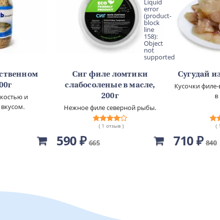
Liquid
error
(product-
block
line
158):
Object
not
supported
бственном
Сиг филе ломтики
Сугудай из
500г
слабосоленые в масле,
Кусочки филе-
в
гкостью и
200г
 вкусом.
Нежное филе северной рыбы.
( 1 отзыв )
(
590 ₽
710 ₽
665
840