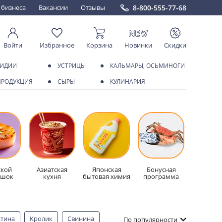
8-800-555-77-68
 бизнеса
Вакансии
Отзывы
Войти
Избранное
Корзина
Новинки
Скидки
МИДИИ
УСТРИЦЫ
КАЛЬМАРЫ, ОСЬМИНОГИ
ПРОДУКЦИЯ
СЫРЫ
КУЛИНАРИЯ
кой
Азиатская
Японская
Бонусная
ешок
кухня
бытовая химия
программа
ятина
Кролик
Свинина
По популярности