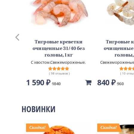
уши с
Тигровые креветки
Тигровые 
4шт
очищенные 31/40 без
очищенные 3
емиальное
головы, 1кг
головы,
С хвостом.Свежемороженые.
Свежемороженые.
глазур
( 98 отзывов )
( 10 отзы
1 590 ₽
840 ₽
1840
960
НОВИНКИ