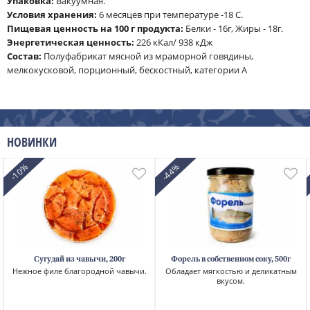
Упаковка:
Вакуумная.
Условия хранения:
6 месяцев при температуре -18 С.
Пищевая ценность на 100 г продукта:
Белки - 16г, Жиры - 18г.
Энергетическая ценность:
226 кКал/ 938 кДж
Cостав:
Полуфабрикат мясной из мраморной говядины,
мелкокусковой, порционный, бескостный, категории А
НОВИНКИ
-10%
-44%
Сугудай из чавычи, 200г
Форель в собственном соку, 500г
Нежное филе благородной чавычи.
Обладает мягкостью и деликатным
вкусом.