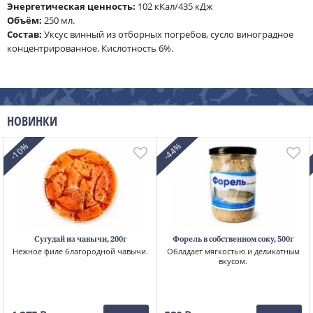
Энергетическая ценность:
102 кКал/435 кДж
Объём:
250 мл.
Cостав:
Уксус винный из отборных погребов, сусло виноградное
концентрированное. Кислотность 6%.
НОВИНКИ
-10%
-44%
Сугудай из чавычи, 200г
Форель в собственном соку, 500г
Нежное филе благородной чавычи.
Обладает мягкостью и деликатным
вкусом.