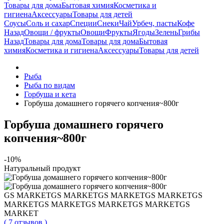
Товары для дома
Бытовая химия
Косметика и
гигиена
Аксессуары
Товары для детей
Соусы
Соль и сахар
Специи
Снеки
Чай
Урбеч, пасты
Кофе
Назад
Овощи / фрукты
Овощи
Фрукты
Ягоды
Зелень
Грибы
Назад
Товары для дома
Товары для дома
Бытовая
химия
Косметика и гигиена
Аксессуары
Товары для детей
Рыба
Рыба по видам
Горбуша и кета
Горбуша домашнего горячего копчения~800г
Горбуша домашнего горячего
копчения~800г
-10%
Натуральный продукт
GS MARKET
GS MARKET
GS MARKET
GS MARKET
GS
MARKET
GS MARKET
GS MARKET
GS MARKET
GS
MARKET
( 7 отзывов )