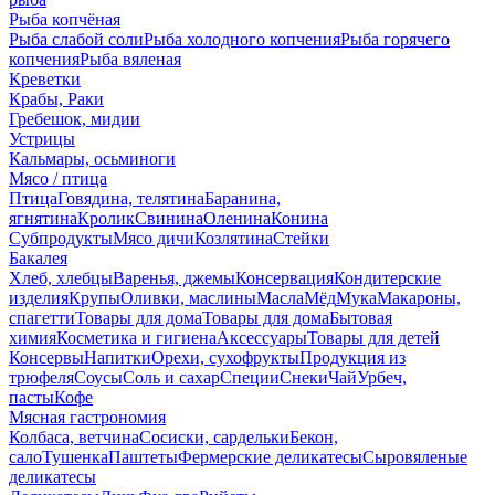
Рыба копчёная
Рыба слабой соли
Рыба холодного копчения
Рыба горячего
копчения
Рыба вяленая
Креветки
Крабы, Раки
Гребешок, мидии
Устрицы
Кальмары, осьминоги
Мясо / птица
Птица
Говядина, телятина
Баранина,
ягнятина
Кролик
Свинина
Оленина
Конина
Субпродукты
Мясо дичи
Козлятина
Стейки
Бакалея
Хлеб, хлебцы
Варенья, джемы
Консервация
Кондитерские
изделия
Крупы
Оливки, маслины
Масла
Мёд
Мука
Макароны,
спагетти
Товары для дома
Товары для дома
Бытовая
химия
Косметика и гигиена
Аксессуары
Товары для детей
Консервы
Напитки
Орехи, сухофрукты
Продукция из
трюфеля
Соусы
Соль и сахар
Специи
Снеки
Чай
Урбеч,
пасты
Кофе
Мясная гастрономия
Колбаса, ветчина
Сосиски, сардельки
Бекон,
сало
Тушенка
Паштеты
Фермерские деликатесы
Сыровяленые
деликатесы