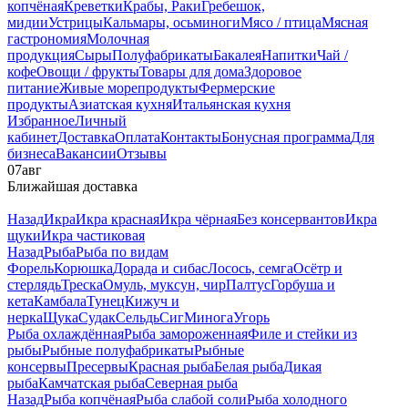
копчёная
Креветки
Крабы, Раки
Гребешок,
мидии
Устрицы
Кальмары, осьминоги
Мясо / птица
Мясная
гастрономия
Молочная
продукция
Сыры
Полуфабрикаты
Бакалея
Напитки
Чай /
кофе
Овощи / фрукты
Товары для дома
Здоровое
питание
Живые морепродукты
Фермерские
продукты
Азиатская кухня
Итальянская кухня
Избранное
Личный
кабинет
Доставка
Оплата
Контакты
Бонусная программа
Для
бизнеса
Вакансии
Отзывы
07
авг
Ближайшая доставка
Назад
Икра
Икра красная
Икра чёрная
Без консервантов
Икра
щуки
Икра частиковая
Назад
Рыба
Рыба по видам
Форель
Корюшка
Дорада и сибас
Лосось, семга
Осётр и
стерлядь
Треска
Омуль, муксун, чир
Палтус
Горбуша и
кета
Камбала
Тунец
Кижуч и
нерка
Щука
Судак
Сельдь
Сиг
Минога
Угорь
Рыба охлаждённая
Рыба замороженная
Филе и стейки из
рыбы
Рыбные полуфабрикаты
Рыбные
консервы
Пресервы
Красная рыба
Белая рыба
Дикая
рыба
Камчатская рыба
Северная рыба
Назад
Рыба копчёная
Рыба слабой соли
Рыба холодного