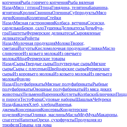
копчения
Рыба горячего копчения
Рыба вяленая
Назад
Мясо / птица
Птица
Говядина, телятина
Баранина,
ягнятина
Кролик
Свинина
Оленина
Субпродукты
Мясо
дичи
Конина
Козлятина
Стейки
Назад
Мясная гастрономия
Колбаса, ветчина
Сосиски,
сардельки
Бекон, сало
Тушенка
Деликатесы
Дичь
Фуа-
гра
Паштеты
Фермерские деликатесы
Сыровяленые
деликатесы
Рийеты
Назад
Молочная продукция
Молоко
Творог,
сметана
Йогурты
Кисломолочная продукция
Сливки
Масло
сливочное
Из козьего молока
Из овечьего
молока
Яйца
Фермерские товары
Назад
Сыры
Твердые сыры
Полутвердые сыры
Мягкие
сыры
Сыры c плесенью
Швейцарские сыры
Фермерские
сыры
Из коровьего молока
Из козьего молока
Из овечьего
молока
Фондю
Назад
Полуфабрикаты
Мясные полуфабрикаты
Рыбные
полуфабрикаты
Овощные полуфабрикаты
Из мяса диких
животных
Пельмени
Вареники
Котлеты
Колбаски
Блинчики
Пицц
и пироги
Тесто
Фарш
Суповые наборы
Шашлык
Чебуреки
Назад
Бакалея
Хлеб, хлебцы
Варенья,
джемы
Консервация
Консервы
Кондитерские
изделия
Крупы
Оливки, маслины
Масла
Мёд
Мука
Макароны,
спагетти
Напитки
Орехи, сухофрукты
Продукция из
трюфеля
Товары для дома