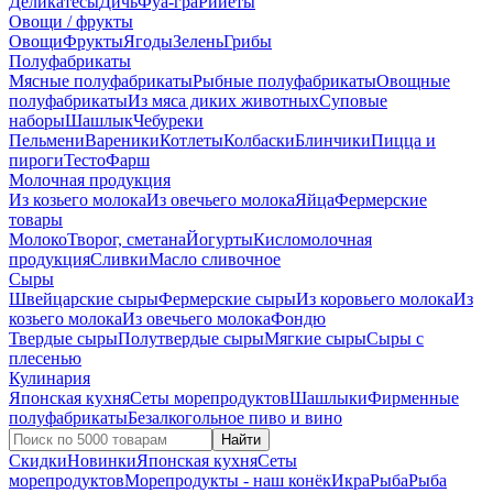
Деликатесы
Дичь
Фуа-гра
Рийеты
Овощи / фрукты
Овощи
Фрукты
Ягоды
Зелень
Грибы
Полуфабрикаты
Мясные полуфабрикаты
Рыбные полуфабрикаты
Овощные
полуфабрикаты
Из мяса диких животных
Суповые
наборы
Шашлык
Чебуреки
Пельмени
Вареники
Котлеты
Колбаски
Блинчики
Пицца и
пироги
Тесто
Фарш
Молочная продукция
Из козьего молока
Из овечьего молока
Яйца
Фермерские
товары
Молоко
Творог, сметана
Йогурты
Кисломолочная
продукция
Сливки
Масло сливочное
Сыры
Швейцарские сыры
Фермерские сыры
Из коровьего молока
Из
козьего молока
Из овечьего молока
Фондю
Твердые сыры
Полутвердые сыры
Мягкие сыры
Сыры c
плесенью
Кулинария
Японская кухня
Сеты морепродуктов
Шашлыки
Фирменные
полуфабрикаты
Безалкогольное пиво и вино
Найти
Скидки
Новинки
Японская кухня
Сеты
морепродуктов
Морепродукты - наш конёк
Икра
Рыба
Рыба