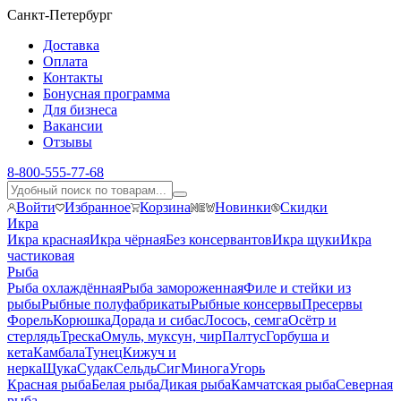
Санкт-Петербург
Доставка
Оплата
Контакты
Бонусная программа
Для бизнеса
Вакансии
Отзывы
8-800-555-77-68
Войти
Избранное
Корзина
Новинки
Скидки
Икра
Икра красная
Икра чёрная
Без консервантов
Икра щуки
Икра
частиковая
Рыба
Рыба охлаждённая
Рыба замороженная
Филе и стейки из
рыбы
Рыбные полуфабрикаты
Рыбные консервы
Пресервы
Форель
Корюшка
Дорада и сибас
Лосось, семга
Осётр и
стерлядь
Треска
Омуль, муксун, чир
Палтус
Горбуша и
кета
Камбала
Тунец
Кижуч и
нерка
Щука
Судак
Сельдь
Сиг
Минога
Угорь
Красная рыба
Белая рыба
Дикая рыба
Камчатская рыба
Северная
рыба