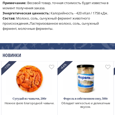
Примечание:
Весовой товар, точная стоимость будет известна в
момент получения заказа.
Энергетическая ценность:
Калорийность - 420 кКал / 1758 кДж.
Cостав:
Молоко, соль, сычужный фермент животного
происхождения.,Пастеризованное молоко, соль, сычужный
фермент, молочные ферменты.
НОВИНКИ
-10%
-44%
Сугудай из чавычи, 200г
Форель в собственном соку, 500г
Нежное филе благородной чавычи.
Обладает мягкостью и деликатным
вкусом.