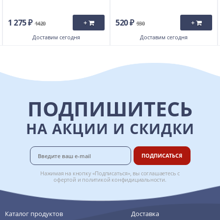
1 275 ₽
520 ₽
+
+
1420
930
Доставим
сегодня
Доставим
сегодня
ПОДПИШИТЕСЬ
НА АКЦИИ И СКИДКИ
ПОДПИСАТЬСЯ
Нажимая на кнопку «Подписаться», вы соглашаетесь с
офертой
и
политикой конфидициальности
.
Каталог продуктов
Доставка