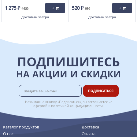
1 275 ₽
520 ₽
+
+
1420
930
Доставим
завтра
Доставим
завтра
ПОДПИШИТЕСЬ
НА АКЦИИ И СКИДКИ
ПОДПИСАТЬСЯ
Нажимая на кнопку «Подписаться», вы соглашаетесь с
офертой
и
политикой конфидициальности
.
Каталог продуктов
Доставка
О нас
Оплата