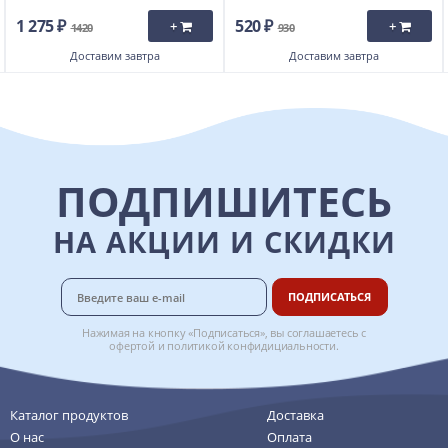
1 275 ₽
520 ₽
+
+
1420
930
Доставим
завтра
Доставим
завтра
ПОДПИШИТЕСЬ
НА АКЦИИ И СКИДКИ
ПОДПИСАТЬСЯ
Нажимая на кнопку «Подписаться», вы соглашаетесь с
офертой
и
политикой конфидициальности
.
Каталог продуктов
Доставка
О нас
Оплата