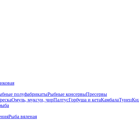
тиковая
ыбные полуфабрикаты
Рыбные консервы
Пресервы
реска
Омуль, муксун, чир
Палтус
Горбуша и кета
Камбала
Тунец
Ки
рыба
ения
Рыба вяленая