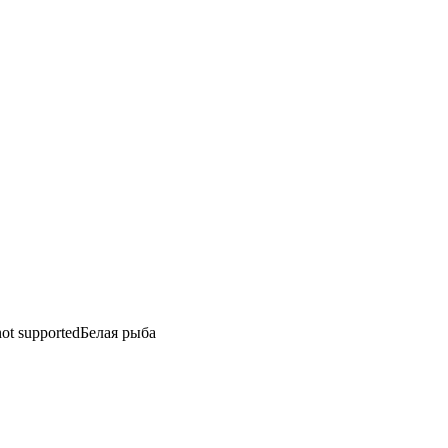
not supported
Белая рыба