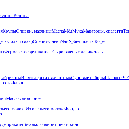
ленина
Конина
ия
Крупы
Оливки, маслины
Масла
Мёд
Мука
Макароны, спагетти
То
усы
Соль и сахар
Специи
Снеки
Чай
Урбеч, пасты
Кофе
ты
Фермерские деликатесы
Сыровяленые деликатесы
фабрикаты
Из мяса диких животных
Суповые наборы
Шашлык
Че
и
Тесто
Фарш
вки
Масло сливочное
озьего молока
Из овечьего молока
Фондю
ю
уфабрикаты
Безалкогольное пиво и вино