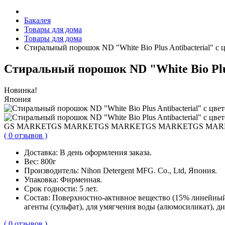
Бакалея
Товары для дома
Товары для дома
Стиральный порошок ND "White Bio Plus Antibacterial" с
Стиральный порошок ND "White Bio Plus
Новинка!
Япония
GS MARKET
GS MARKET
GS MARKET
GS MARKET
GS MAR
( 0 отзывов )
Доставка:
В день оформления заказа.
Вес:
800г
Производитель:
Nihon Detergent MFG. Co., Ltd, Япония.
Упаковка:
Фирменная.
Срок годности:
5 лет.
Cостав:
Поверхностно-активное вещество (15% линейный 
агенты (сульфат), для умягчения воды (алюмосиликат), д
( 0 отзывов )