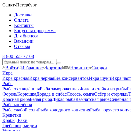
Санкт-Петербург
Доставка
Оплата
Контакты
Бонусная программа
Для бизнеса
Вакансии
Отзывы
8-800-555-77-68
Войти
Избранное
Корзина
Новинки
Скидки
Икра
Икра красная
Икра чёрная
Без консервантов
Икра щуки
Икра час
Рыба
Рыба охлаждённая
Рыба замороженная
Филе и стейки из рыбы
Р
Форель
Корюшка
Дорада и сибас
Лосось, семга
Осётр и стерлядь
Т
Красная рыба
Белая рыба
Дикая рыба
Камчатская рыба
Северная 
Рыба копчёная
Рыба слабой соли
Рыба холодного копчения
Рыба горячего копч
Креветки
Крабы, Раки
Гребешок, мидии
Устрицы