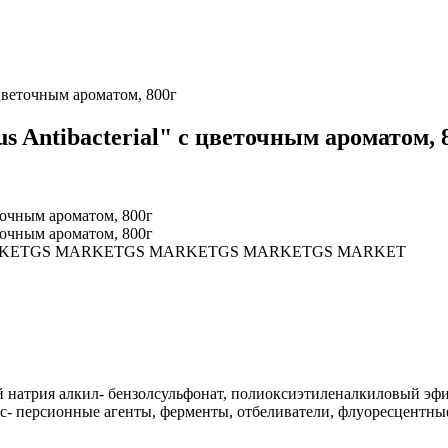
 цветочным ароматом, 800г
 Antibacterial" с цветочным ароматом, 
KET
GS MARKET
GS MARKET
GS MARKET
GS MARKET
натрия алкил- бензолсульфонат, полиоксиэтиленалкиловый эфир)
ис- персионные агенты, ферменты, отбеливатели, флуоресцентны