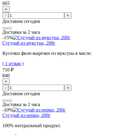
665
+
-
+
Доставим
сегодня
Доставка за 2 часа
-15%
Сугудай из муксуна, 200г
Кусочки филе-вырезки из муксуна в масле.
( 1 отзыв )
710 ₽
840
+
-
+
Доставим
сегодня
Доставка за 2 часа
-10%
Сугудай из нерки, 200г
100% натуральный продукт.