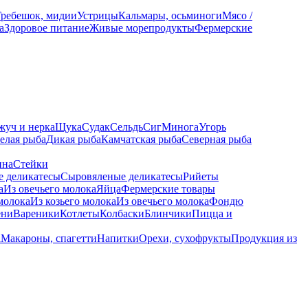
Гребешок, мидии
Устрицы
Кальмары, осьминоги
Мясо /
а
Здоровое питание
Живые морепродукты
Фермерские
жуч и нерка
Щука
Судак
Сельдь
Сиг
Минога
Угорь
елая рыба
Дикая рыба
Камчатская рыба
Северная рыба
ина
Стейки
е деликатесы
Сыровяленые деликатесы
Рийеты
а
Из овечьего молока
Яйца
Фермерские товары
молока
Из козьего молока
Из овечьего молока
Фондю
ени
Вареники
Котлеты
Колбаски
Блинчики
Пицца и
а
Макароны, спагетти
Напитки
Орехи, сухофрукты
Продукция из