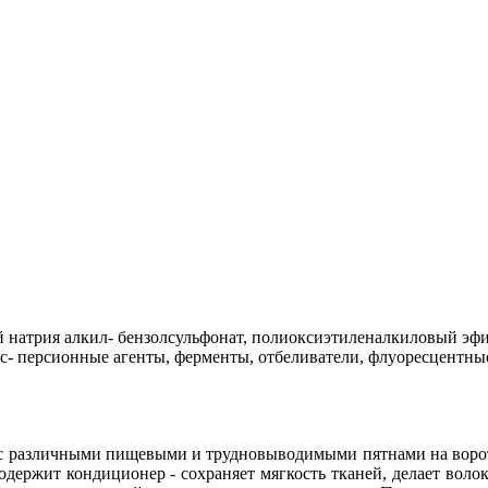
натрия алкил- бензолсульфонат, полиоксиэтиленалкиловый эфир)
ис- персионные агенты, ферменты, отбеливатели, флуоресцентны
 с различными пищевыми и трудновыводимыми пятнами на воротн
одержит кондиционер - сохраняет мягкость тканей, делает воло