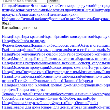
Найти
Скидки
Новинки
Японская кухня
Сеты морепродуктов
Морепрод
птица
Мясная гастрономия
Молочная продукция
Сыры
Полуфабр
продукты
Азиатская кухня
Итальянская кухня
Избранное
Личный кабинет
Доставка
Оплата
Контакты
Бонусная
06
авг
Ближайшая доставка
Назад
Икра
Икра красная
Икра чёрная
Без консервантов
Икра щук
Назад
Рыба
Рыба по видам
Форель
Корюшка
Дорада и сибас
Лосось, семга
Осётр и стерлядь
Т
Рыба охлаждённая
Рыба замороженная
Филе и стейки из рыбы
Р
Назад
Рыба копчёная
Рыба слабой соли
Рыба холодного копчени
Назад
Мясо / птица
Птица
Говядина, телятина
Баранина, ягнятин
Назад
Мясная гастрономия
Колбаса, ветчина
Сосиски, сардельки
Назад
Молочная продукция
Молоко
Творог, сметана
Йогурты
Кис
Назад
Сыры
Твердые сыры
Полутвердые сыры
Мягкие сыры
Сыры
Назад
Полуфабрикаты
Мясные полуфабрикаты
Рыбные полуфаб
пироги
Тесто
Фарш
Суповые наборы
Шашлык
Чебуреки
Назад
Бакалея
Хлеб, хлебцы
Варенья, джемы
Консервация
Консер
трюфеля
Товары для дома
Товары для дома
Бытовая химия
Косметика и гигиена
Аксессуар
Соусы
Соль и сахар
Специи
Снеки
Чай
Урбеч, пасты
Кофе
Назад
Овощи / фрукты
Овощи
Фрукты
Ягоды
Зелень
Грибы
Назад
Товары для дома
Товары для дома
Бытовая химия
Косметик