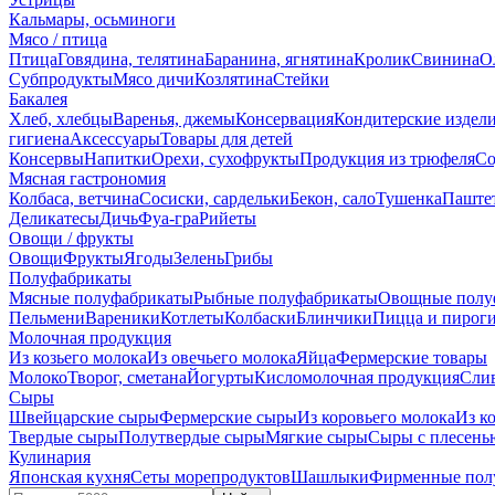
Кальмары, осьминоги
Мясо / птица
Птица
Говядина, телятина
Баранина, ягнятина
Кролик
Свинина
О
Субпродукты
Мясо дичи
Козлятина
Стейки
Бакалея
Хлеб, хлебцы
Варенья, джемы
Консервация
Кондитерские издел
гигиена
Аксессуары
Товары для детей
Консервы
Напитки
Орехи, сухофрукты
Продукция из трюфеля
Со
Мясная гастрономия
Колбаса, ветчина
Сосиски, сардельки
Бекон, сало
Тушенка
Паште
Деликатесы
Дичь
Фуа-гра
Рийеты
Овощи / фрукты
Овощи
Фрукты
Ягоды
Зелень
Грибы
Полуфабрикаты
Мясные полуфабрикаты
Рыбные полуфабрикаты
Овощные полу
Пельмени
Вареники
Котлеты
Колбаски
Блинчики
Пицца и пирог
Молочная продукция
Из козьего молока
Из овечьего молока
Яйца
Фермерские товары
Молоко
Творог, сметана
Йогурты
Кисломолочная продукция
Сли
Сыры
Швейцарские сыры
Фермерские сыры
Из коровьего молока
Из к
Твердые сыры
Полутвердые сыры
Мягкие сыры
Сыры c плесень
Кулинария
Японская кухня
Сеты морепродуктов
Шашлыки
Фирменные пол