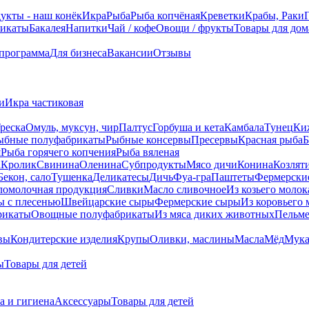
укты - наш конёк
Икра
Рыба
Рыба копчёная
Креветки
Крабы, Раки
икаты
Бакалея
Напитки
Чай / кофе
Овощи / фрукты
Товары для дом
 программа
Для бизнеса
Вакансии
Отзывы
и
Икра частиковая
реска
Омуль, муксун, чир
Палтус
Горбуша и кета
Камбала
Тунец
Ки
ыбные полуфабрикаты
Рыбные консервы
Пресервы
Красная рыба
Б
я
Рыба горячего копчения
Рыба вяленая
а
Кролик
Свинина
Оленина
Субпродукты
Мясо дичи
Конина
Козлят
Бекон, сало
Тушенка
Деликатесы
Дичь
Фуа-гра
Паштеты
Фермерски
ломолочная продукция
Сливки
Масло сливочное
Из козьего молок
 c плесенью
Швейцарские сыры
Фермерские сыры
Из коровьего 
рикаты
Овощные полуфабрикаты
Из мяса диких животных
Пельм
вы
Кондитерские изделия
Крупы
Оливки, маслины
Масла
Мёд
Мук
ы
Товары для детей
а и гигиена
Аксессуары
Товары для детей