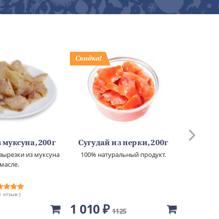
 муксуна, 200г
Сугудай из нерки, 200г
Сугуд
вырезки из муксуна
100% натуральный продукт.
100% н
 масле.
 1 отзыв )
1 010 ₽
650 ₽
1125