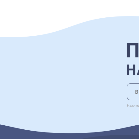
Н
Нажима