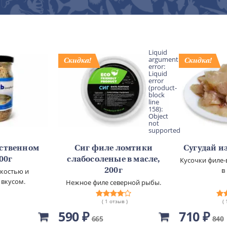
Liquid
argument
error:
Liquid
error
(product-
block
line
158):
Object
not
supported
бственном
Сиг филе ломтики
Сугудай из
500г
слабосоленые в масле,
Кусочки филе-
в
гкостью и
200г
 вкусом.
Нежное филе северной рыбы.
( 1 отзыв )
(
590 ₽
710 ₽
665
840