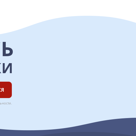
Ь
КИ
СЯ
ьности
.