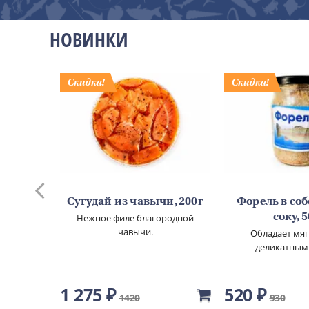
НОВИНКИ
 из
Сугудай из чавычи, 200г
Форель в со
ядины
Нежное филе благородной
соку, 
чавычи.
 200г
Обладает мя
деликатным
ядины.
1 275 ₽
520 ₽
1420
930