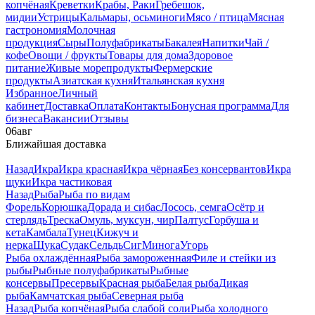
копчёная
Креветки
Крабы, Раки
Гребешок,
мидии
Устрицы
Кальмары, осьминоги
Мясо / птица
Мясная
гастрономия
Молочная
продукция
Сыры
Полуфабрикаты
Бакалея
Напитки
Чай /
кофе
Овощи / фрукты
Товары для дома
Здоровое
питание
Живые морепродукты
Фермерские
продукты
Азиатская кухня
Итальянская кухня
Избранное
Личный
кабинет
Доставка
Оплата
Контакты
Бонусная программа
Для
бизнеса
Вакансии
Отзывы
06
авг
Ближайшая доставка
Назад
Икра
Икра красная
Икра чёрная
Без консервантов
Икра
щуки
Икра частиковая
Назад
Рыба
Рыба по видам
Форель
Корюшка
Дорада и сибас
Лосось, семга
Осётр и
стерлядь
Треска
Омуль, муксун, чир
Палтус
Горбуша и
кета
Камбала
Тунец
Кижуч и
нерка
Щука
Судак
Сельдь
Сиг
Минога
Угорь
Рыба охлаждённая
Рыба замороженная
Филе и стейки из
рыбы
Рыбные полуфабрикаты
Рыбные
консервы
Пресервы
Красная рыба
Белая рыба
Дикая
рыба
Камчатская рыба
Северная рыба
Назад
Рыба копчёная
Рыба слабой соли
Рыба холодного