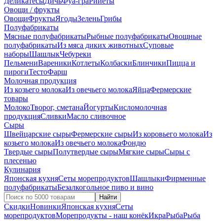
Деликатесы
Дичь
Фуа-гра
Рийеты
Овощи / фрукты
Овощи
Фрукты
Ягоды
Зелень
Грибы
Полуфабрикаты
Мясные полуфабрикаты
Рыбные полуфабрикаты
Овощные
полуфабрикаты
Из мяса диких животных
Суповые
наборы
Шашлык
Чебуреки
Пельмени
Вареники
Котлеты
Колбаски
Блинчики
Пицца и
пироги
Тесто
Фарш
Молочная продукция
Из козьего молока
Из овечьего молока
Яйца
Фермерские
товары
Молоко
Творог, сметана
Йогурты
Кисломолочная
продукция
Сливки
Масло сливочное
Сыры
Швейцарские сыры
Фермерские сыры
Из коровьего молока
Из
козьего молока
Из овечьего молока
Фондю
Твердые сыры
Полутвердые сыры
Мягкие сыры
Сыры c
плесенью
Кулинария
Японская кухня
Сеты морепродуктов
Шашлыки
Фирменные
полуфабрикаты
Безалкогольное пиво и вино
Найти
Скидки
Новинки
Японская кухня
Сеты
морепродуктов
Морепродукты - наш конёк
Икра
Рыба
Рыба