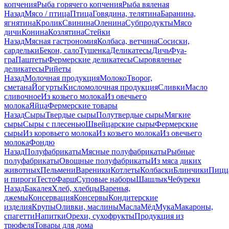
копчения
Рыба горячего копчения
Рыба вяленая
Назад
Мясо / птица
Птица
Говядина, телятина
Баранина,
ягнятина
Кролик
Свинина
Оленина
Субпродукты
Мясо
дичи
Конина
Козлятина
Стейки
Назад
Мясная гастрономия
Колбаса, ветчина
Сосиски,
сардельки
Бекон, сало
Тушенка
Деликатесы
Дичь
Фуа-
гра
Паштеты
Фермерские деликатесы
Сыровяленые
деликатесы
Рийеты
Назад
Молочная продукция
Молоко
Творог,
сметана
Йогурты
Кисломолочная продукция
Сливки
Масло
сливочное
Из козьего молока
Из овечьего
молока
Яйца
Фермерские товары
Назад
Сыры
Твердые сыры
Полутвердые сыры
Мягкие
сыры
Сыры c плесенью
Швейцарские сыры
Фермерские
сыры
Из коровьего молока
Из козьего молока
Из овечьего
молока
Фондю
Назад
Полуфабрикаты
Мясные полуфабрикаты
Рыбные
полуфабрикаты
Овощные полуфабрикаты
Из мяса диких
животных
Пельмени
Вареники
Котлеты
Колбаски
Блинчики
Пицц
и пироги
Тесто
Фарш
Суповые наборы
Шашлык
Чебуреки
Назад
Бакалея
Хлеб, хлебцы
Варенья,
джемы
Консервация
Консервы
Кондитерские
изделия
Крупы
Оливки, маслины
Масла
Мёд
Мука
Макароны,
спагетти
Напитки
Орехи, сухофрукты
Продукция из
трюфеля
Товары для дома