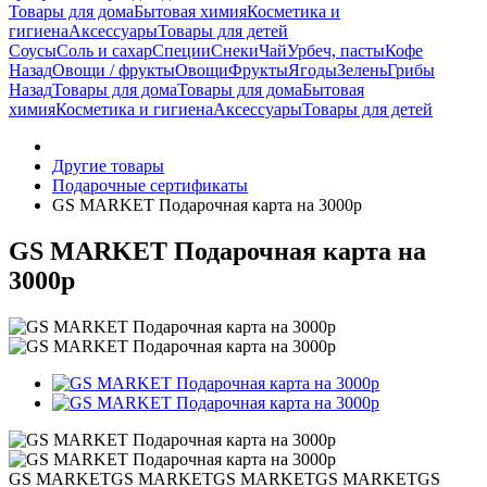
Товары для дома
Бытовая химия
Косметика и
гигиена
Аксессуары
Товары для детей
Соусы
Соль и сахар
Специи
Снеки
Чай
Урбеч, пасты
Кофе
Назад
Овощи / фрукты
Овощи
Фрукты
Ягоды
Зелень
Грибы
Назад
Товары для дома
Товары для дома
Бытовая
химия
Косметика и гигиена
Аксессуары
Товары для детей
Другие товары
Подарочные сертификаты
GS MARKET Подарочная карта на 3000р
GS MARKET Подарочная карта на
3000р
GS MARKET
GS MARKET
GS MARKET
GS MARKET
GS