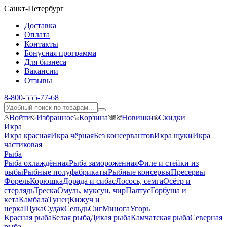
Санкт-Петербург
Доставка
Оплата
Контакты
Бонусная программа
Для бизнеса
Вакансии
Отзывы
8-800-555-77-68
Войти
Избранное
Корзина
Новинки
Скидки
Икра
Икра красная
Икра чёрная
Без консервантов
Икра щуки
Икра
частиковая
Рыба
Рыба охлаждённая
Рыба замороженная
Филе и стейки из
рыбы
Рыбные полуфабрикаты
Рыбные консервы
Пресервы
Форель
Корюшка
Дорада и сибас
Лосось, семга
Осётр и
стерлядь
Треска
Омуль, муксун, чир
Палтус
Горбуша и
кета
Камбала
Тунец
Кижуч и
нерка
Щука
Судак
Сельдь
Сиг
Минога
Угорь
Красная рыба
Белая рыба
Дикая рыба
Камчатская рыба
Северная
рыба