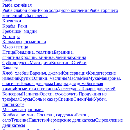
Рыба копчёная
Рыба слабой соли
Рыба холодного копчения
Рыба горячего
копчения
Рыба вяленая
Креветки
Крабы, Раки
Гребешок, мидии
Устрицы
Кальмары, осьминоги
Мясо / птица
Птица
Говядина, телятина
Баранина,
ягнятина
Кролик
Свинина
Оленина
Конина
Субпродукты
Мясо дичи
Козлятина
Стейки
Бакалея
Хлеб, хлебцы
Варенья, джемы
Консервация
Кондитерские
изделия
Крупы
Оливки, маслины
Масла
Мёд
Мука
Макароны,
спагетти
Товары для дома
Товары для дома
Бытовая
химия
Косметика и гигиена
Аксессуары
Товары для детей
Консервы
Напитки
Орехи, сухофрукты
Продукция из
трюфеля
Соусы
Соль и сахар
Специи
Снеки
Чай
Урбеч,
пасты
Кофе
Мясная гастрономия
Колбаса, ветчина
Сосиски, сардельки
Бекон,
сало
Тушенка
Паштеты
Фермерские деликатесы
Сыровяленые
деликатесы