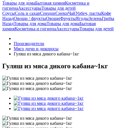
Товары для дома
Бытовая химия
Косметика и
гигиена
Аксессуары
Товары для детей
Соусы
Соль и сахар
Специи
Снеки
Чай
Урбеч, пасты
Кофе
Назад
Овощи / фрукты
Овощи
Фрукты
Ягоды
Зелень
Грибы
Назад
Товары для дома
Товары для дома
Бытовая
химия
Косметика и гигиена
Аксессуары
Товары для детей
Производители
Мясо дичи и дикоросы
Гуляш из мяса дикого кабана~1кг
Гуляш из мяса дикого кабана~1кг