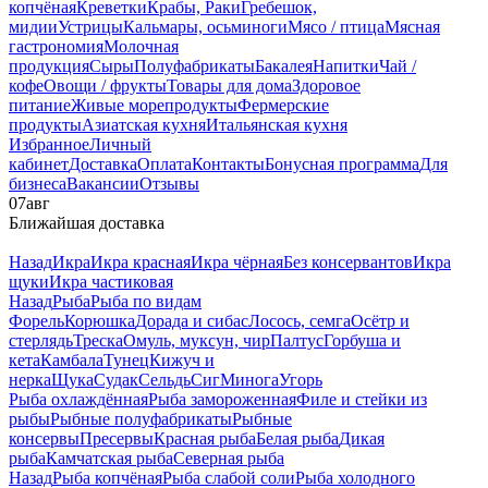
копчёная
Креветки
Крабы, Раки
Гребешок,
мидии
Устрицы
Кальмары, осьминоги
Мясо / птица
Мясная
гастрономия
Молочная
продукция
Сыры
Полуфабрикаты
Бакалея
Напитки
Чай /
кофе
Овощи / фрукты
Товары для дома
Здоровое
питание
Живые морепродукты
Фермерские
продукты
Азиатская кухня
Итальянская кухня
Избранное
Личный
кабинет
Доставка
Оплата
Контакты
Бонусная программа
Для
бизнеса
Вакансии
Отзывы
07
авг
Ближайшая доставка
Назад
Икра
Икра красная
Икра чёрная
Без консервантов
Икра
щуки
Икра частиковая
Назад
Рыба
Рыба по видам
Форель
Корюшка
Дорада и сибас
Лосось, семга
Осётр и
стерлядь
Треска
Омуль, муксун, чир
Палтус
Горбуша и
кета
Камбала
Тунец
Кижуч и
нерка
Щука
Судак
Сельдь
Сиг
Минога
Угорь
Рыба охлаждённая
Рыба замороженная
Филе и стейки из
рыбы
Рыбные полуфабрикаты
Рыбные
консервы
Пресервы
Красная рыба
Белая рыба
Дикая
рыба
Камчатская рыба
Северная рыба
Назад
Рыба копчёная
Рыба слабой соли
Рыба холодного