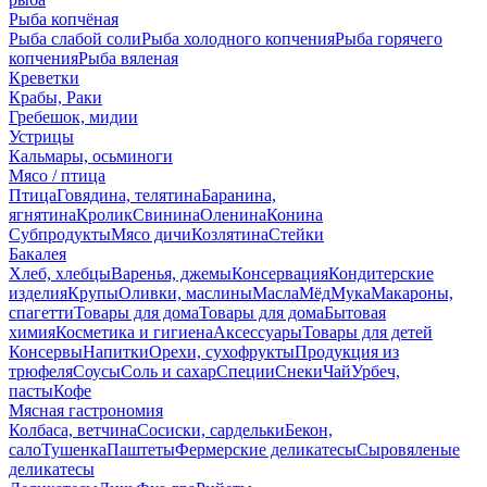
Рыба копчёная
Рыба слабой соли
Рыба холодного копчения
Рыба горячего
копчения
Рыба вяленая
Креветки
Крабы, Раки
Гребешок, мидии
Устрицы
Кальмары, осьминоги
Мясо / птица
Птица
Говядина, телятина
Баранина,
ягнятина
Кролик
Свинина
Оленина
Конина
Субпродукты
Мясо дичи
Козлятина
Стейки
Бакалея
Хлеб, хлебцы
Варенья, джемы
Консервация
Кондитерские
изделия
Крупы
Оливки, маслины
Масла
Мёд
Мука
Макароны,
спагетти
Товары для дома
Товары для дома
Бытовая
химия
Косметика и гигиена
Аксессуары
Товары для детей
Консервы
Напитки
Орехи, сухофрукты
Продукция из
трюфеля
Соусы
Соль и сахар
Специи
Снеки
Чай
Урбеч,
пасты
Кофе
Мясная гастрономия
Колбаса, ветчина
Сосиски, сардельки
Бекон,
сало
Тушенка
Паштеты
Фермерские деликатесы
Сыровяленые
деликатесы