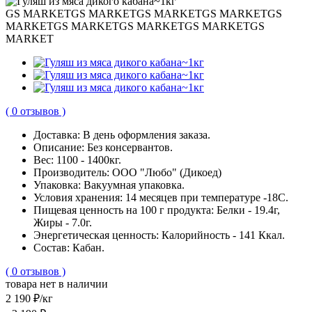
GS MARKET
GS MARKET
GS MARKET
GS MARKET
GS
MARKET
GS MARKET
GS MARKET
GS MARKET
GS
MARKET
( 0 отзывов )
Доставка:
В день оформления заказа.
Описание:
Без консервантов.
Вес:
1100 - 1400кг.
Производитель:
ООО "Любо" (Дикоед)
Упаковка:
Вакуумная упаковка.
Условия хранения:
14 месяцев при температуре -18С.
Пищевая ценность на 100 г продукта:
Белки - 19.4г,
Жиры - 7.0г.
Энергетическая ценность:
Калорийность - 141 Ккал.
Cостав:
Кабан.
( 0 отзывов )
товара нет в наличии
2 190 ₽
/кг