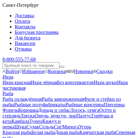
Санкт-Петербург
Доставка
Оплата
Контакты
Бонусная программа
Для бизнеса
Вакансии
Отзывы
8-800-555-77-68
Войти
Избранное
Корзина
Новинки
Скидки
Икра
Икра красная
Икра чёрная
Без консервантов
Икра щуки
Икра
частиковая
Рыба
Рыба охлаждённая
Рыба замороженная
Филе и стейки из
рыбы
Рыбные полуфабрикаты
Рыбные консервы
Пресервы
Форель
Корюшка
Дорада и сибас
Лосось, семга
Осётр и
стерлядь
Треска
Омуль, муксун, чир
Палтус
Горбуша и
кета
Камбала
Тунец
Кижуч и
нерка
Щука
Судак
Сельдь
Сиг
Минога
Угорь
Красная рыба
Белая рыба
Дикая рыба
Камчатская рыба
Северная
рыба