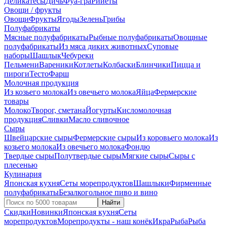
Деликатесы
Дичь
Фуа-гра
Рийеты
Овощи / фрукты
Овощи
Фрукты
Ягоды
Зелень
Грибы
Полуфабрикаты
Мясные полуфабрикаты
Рыбные полуфабрикаты
Овощные
полуфабрикаты
Из мяса диких животных
Суповые
наборы
Шашлык
Чебуреки
Пельмени
Вареники
Котлеты
Колбаски
Блинчики
Пицца и
пироги
Тесто
Фарш
Молочная продукция
Из козьего молока
Из овечьего молока
Яйца
Фермерские
товары
Молоко
Творог, сметана
Йогурты
Кисломолочная
продукция
Сливки
Масло сливочное
Сыры
Швейцарские сыры
Фермерские сыры
Из коровьего молока
Из
козьего молока
Из овечьего молока
Фондю
Твердые сыры
Полутвердые сыры
Мягкие сыры
Сыры c
плесенью
Кулинария
Японская кухня
Сеты морепродуктов
Шашлыки
Фирменные
полуфабрикаты
Безалкогольное пиво и вино
Найти
Скидки
Новинки
Японская кухня
Сеты
морепродуктов
Морепродукты - наш конёк
Икра
Рыба
Рыба