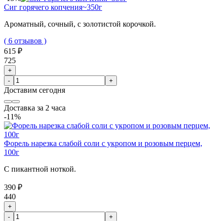
Сиг горячего копчения~350г
Ароматный, сочный, с золотистой корочкой.
( 6 отзывов )
615 ₽
725
+
-
+
Доставим
сегодня
Доставка за 2 часа
-11%
Форель нарезка слабой соли с укропом и розовым перцем,
100г
С пикантной ноткой.
390 ₽
440
+
-
+