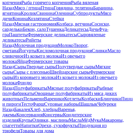
копчения
Рыба горячего копчения
Рыба вяленая
Назад
Мясо / птица
Птица
Говядина, телятина
Баранина,
ягнятина
Кролик
Свинина
Оленина
Субпродукты
Мясо
дичи
Конина
Козлятина
Стейки
Назад
Мясная гастрономия
Колбаса, ветчина
Сосиски,
сардельки
Бекон, сало
Тушенка
Деликатесы
Дичь
Фуа-
гра
Паштеты
Фермерские деликатесы
Сыровяленые
деликатесы
Рийеты
Назад
Молочная продукция
Молоко
Творог,
сметана
Йогурты
Кисломолочная продукция
Сливки
Масло
сливочное
Из козьего молока
Из овечьего
молока
Яйца
Фермерские товары
Назад
Сыры
Твердые сыры
Полутвердые сыры
Мягкие
сыры
Сыры c плесенью
Швейцарские сыры
Фермерские
сыры
Из коровьего молока
Из козьего молока
Из овечьего
молока
Фондю
Назад
Полуфабрикаты
Мясные полуфабрикаты
Рыбные
полуфабрикаты
Овощные полуфабрикаты
Из мяса диких
животных
Пельмени
Вареники
Котлеты
Колбаски
Блинчики
Пицц
и пироги
Тесто
Фарш
Суповые наборы
Шашлык
Чебуреки
Назад
Бакалея
Хлеб, хлебцы
Варенья,
джемы
Консервация
Консервы
Кондитерские
изделия
Крупы
Оливки, маслины
Масла
Мёд
Мука
Макароны,
спагетти
Напитки
Орехи, сухофрукты
Продукция из
трюфеля
Товары для дома