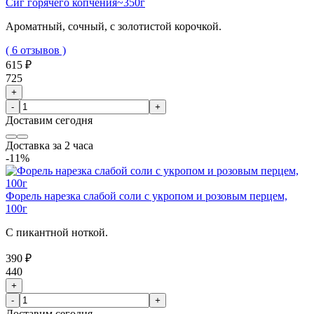
Сиг горячего копчения~350г
Ароматный, сочный, с золотистой корочкой.
( 6 отзывов )
615 ₽
725
+
-
+
Доставим
сегодня
Доставка за 2 часа
-11%
Форель нарезка слабой соли с укропом и розовым перцем,
100г
С пикантной ноткой.
390 ₽
440
+
-
+
Доставим
сегодня