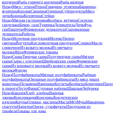
копчения
Рыба горячего копчения
Рыба вяленая
Назад
Мясо / птица
Птица
Говядина, телятина
Баранина,
ягнятина
Кролик
Свинина
Оленина
Субпродукты
Мясо
дичи
Конина
Козлятина
Стейки
Назад
Мясная гастрономия
Колбаса, ветчина
Сосиски,
сардельки
Бекон, сало
Тушенка
Деликатесы
Дичь
Фуа-
гра
Паштеты
Фермерские деликатесы
Сыровяленые
деликатесы
Рийеты
Назад
Молочная продукция
Молоко
Творог,
сметана
Йогурты
Кисломолочная продукция
Сливки
Масло
сливочное
Из козьего молока
Из овечьего
молока
Яйца
Фермерские товары
Назад
Сыры
Твердые сыры
Полутвердые сыры
Мягкие
сыры
Сыры c плесенью
Швейцарские сыры
Фермерские
сыры
Из коровьего молока
Из козьего молока
Из овечьего
молока
Фондю
Назад
Полуфабрикаты
Мясные полуфабрикаты
Рыбные
полуфабрикаты
Овощные полуфабрикаты
Из мяса диких
животных
Пельмени
Вареники
Котлеты
Колбаски
Блинчики
Пицц
и пироги
Тесто
Фарш
Суповые наборы
Шашлык
Чебуреки
Назад
Бакалея
Хлеб, хлебцы
Варенья,
джемы
Консервация
Консервы
Кондитерские
изделия
Крупы
Оливки, маслины
Масла
Мёд
Мука
Макароны,
спагетти
Напитки
Орехи, сухофрукты
Продукция из
трюфеля
Товары для дома