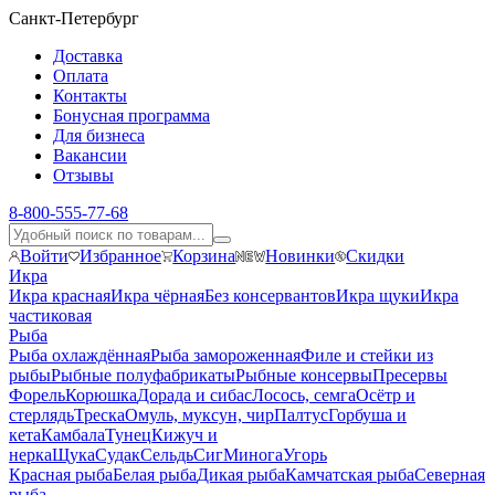
Санкт-Петербург
Доставка
Оплата
Контакты
Бонусная программа
Для бизнеса
Вакансии
Отзывы
8-800-555-77-68
Войти
Избранное
Корзина
Новинки
Скидки
Икра
Икра красная
Икра чёрная
Без консервантов
Икра щуки
Икра
частиковая
Рыба
Рыба охлаждённая
Рыба замороженная
Филе и стейки из
рыбы
Рыбные полуфабрикаты
Рыбные консервы
Пресервы
Форель
Корюшка
Дорада и сибас
Лосось, семга
Осётр и
стерлядь
Треска
Омуль, муксун, чир
Палтус
Горбуша и
кета
Камбала
Тунец
Кижуч и
нерка
Щука
Судак
Сельдь
Сиг
Минога
Угорь
Красная рыба
Белая рыба
Дикая рыба
Камчатская рыба
Северная
рыба