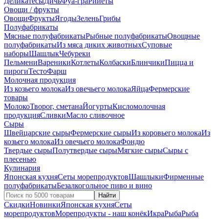
Деликатесы
Дичь
Фуа-гра
Рийеты
Овощи / фрукты
Овощи
Фрукты
Ягоды
Зелень
Грибы
Полуфабрикаты
Мясные полуфабрикаты
Рыбные полуфабрикаты
Овощные
полуфабрикаты
Из мяса диких животных
Суповые
наборы
Шашлык
Чебуреки
Пельмени
Вареники
Котлеты
Колбаски
Блинчики
Пицца и
пироги
Тесто
Фарш
Молочная продукция
Из козьего молока
Из овечьего молока
Яйца
Фермерские
товары
Молоко
Творог, сметана
Йогурты
Кисломолочная
продукция
Сливки
Масло сливочное
Сыры
Швейцарские сыры
Фермерские сыры
Из коровьего молока
Из
козьего молока
Из овечьего молока
Фондю
Твердые сыры
Полутвердые сыры
Мягкие сыры
Сыры c
плесенью
Кулинария
Японская кухня
Сеты морепродуктов
Шашлыки
Фирменные
полуфабрикаты
Безалкогольное пиво и вино
Найти
Скидки
Новинки
Японская кухня
Сеты
морепродуктов
Морепродукты - наш конёк
Икра
Рыба
Рыба