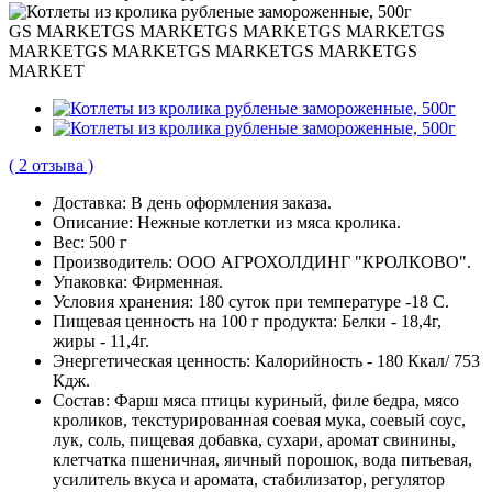
GS MARKET
GS MARKET
GS MARKET
GS MARKET
GS
MARKET
GS MARKET
GS MARKET
GS MARKET
GS
MARKET
( 2 отзыва )
Доставка:
В день оформления заказа.
Описание:
Нежные котлетки из мяса кролика.
Вес:
500 г
Производитель:
ООО АГРОХОЛДИНГ "КРОЛКОВО".
Упаковка:
Фирменная.
Условия хранения:
180 суток при температуре -18 С.
Пищевая ценность на 100 г продукта:
Белки - 18,4г,
жиры - 11,4г.
Энергетическая ценность:
Калорийность - 180 Ккал/ 753
Кдж.
Cостав:
Фарш мяса птицы куриный, филе бедра, мясо
кроликов, текстурированная соевая мука, соевый соус,
лук, соль, пищевая добавка, сухари, аромат свинины,
клетчатка пшеничная, яичный порошок, вода питьевая,
усилитель вкуса и аромата, стабилизатор, регулятор