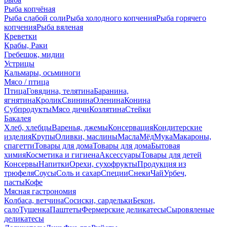
Рыба копчёная
Рыба слабой соли
Рыба холодного копчения
Рыба горячего
копчения
Рыба вяленая
Креветки
Крабы, Раки
Гребешок, мидии
Устрицы
Кальмары, осьминоги
Мясо / птица
Птица
Говядина, телятина
Баранина,
ягнятина
Кролик
Свинина
Оленина
Конина
Субпродукты
Мясо дичи
Козлятина
Стейки
Бакалея
Хлеб, хлебцы
Варенья, джемы
Консервация
Кондитерские
изделия
Крупы
Оливки, маслины
Масла
Мёд
Мука
Макароны,
спагетти
Товары для дома
Товары для дома
Бытовая
химия
Косметика и гигиена
Аксессуары
Товары для детей
Консервы
Напитки
Орехи, сухофрукты
Продукция из
трюфеля
Соусы
Соль и сахар
Специи
Снеки
Чай
Урбеч,
пасты
Кофе
Мясная гастрономия
Колбаса, ветчина
Сосиски, сардельки
Бекон,
сало
Тушенка
Паштеты
Фермерские деликатесы
Сыровяленые
деликатесы