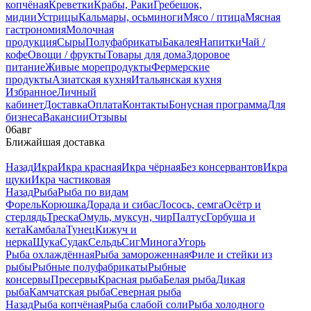
копчёная
Креветки
Крабы, Раки
Гребешок,
мидии
Устрицы
Кальмары, осьминоги
Мясо / птица
Мясная
гастрономия
Молочная
продукция
Сыры
Полуфабрикаты
Бакалея
Напитки
Чай /
кофе
Овощи / фрукты
Товары для дома
Здоровое
питание
Живые морепродукты
Фермерские
продукты
Азиатская кухня
Итальянская кухня
Избранное
Личный
кабинет
Доставка
Оплата
Контакты
Бонусная программа
Для
бизнеса
Вакансии
Отзывы
06
авг
Ближайшая доставка
Назад
Икра
Икра красная
Икра чёрная
Без консервантов
Икра
щуки
Икра частиковая
Назад
Рыба
Рыба по видам
Форель
Корюшка
Дорада и сибас
Лосось, семга
Осётр и
стерлядь
Треска
Омуль, муксун, чир
Палтус
Горбуша и
кета
Камбала
Тунец
Кижуч и
нерка
Щука
Судак
Сельдь
Сиг
Минога
Угорь
Рыба охлаждённая
Рыба замороженная
Филе и стейки из
рыбы
Рыбные полуфабрикаты
Рыбные
консервы
Пресервы
Красная рыба
Белая рыба
Дикая
рыба
Камчатская рыба
Северная рыба
Назад
Рыба копчёная
Рыба слабой соли
Рыба холодного