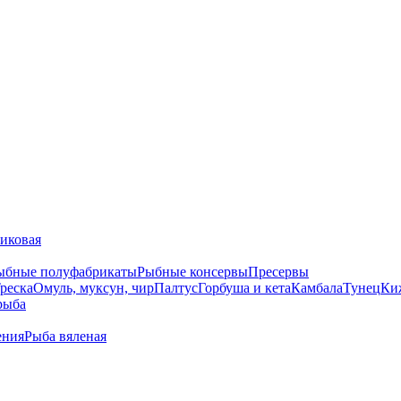
тиковая
ыбные полуфабрикаты
Рыбные консервы
Пресервы
реска
Омуль, муксун, чир
Палтус
Горбуша и кета
Камбала
Тунец
Ки
рыба
ения
Рыба вяленая