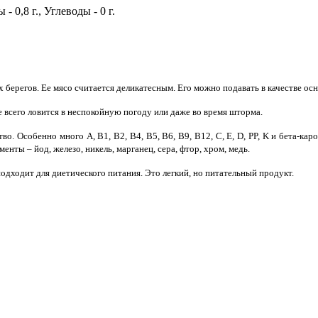
 - 0,8 г., Углеводы - 0 г.
ких берегов. Ее мясо считается деликатесным. Его можно подавать в качестве о
е всего ловится в неспокойную погоду или даже во время шторма.
о. Особенно много A, B1, B2, B4, B5, B6, B9, B12, C, E, D, PP, K и бета-кар
енты – йод, железо, никель, марганец, сера, фтор, хром, медь.
дходит для диетического питания. Это легкий, но питательный продукт.