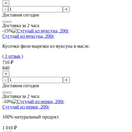
+
-
+
Доставим
сегодня
Доставка за 2 часа
-15%
Сугудай из муксуна, 200г
Кусочки филе-вырезки из муксуна в масле.
( 1 отзыв )
710 ₽
840
+
-
+
Доставим
сегодня
Доставка за 2 часа
-10%
Сугудай из нерки, 200г
100% натуральный продукт.
1 010 ₽