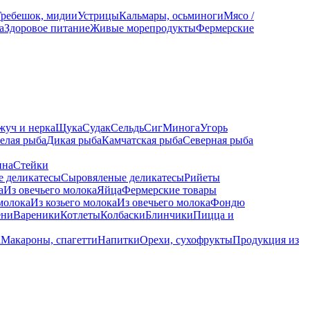
Гребешок, мидии
Устрицы
Кальмары, осьминоги
Мясо /
а
Здоровое питание
Живые морепродукты
Фермерские
жуч и нерка
Щука
Судак
Сельдь
Сиг
Минога
Угорь
елая рыба
Дикая рыба
Камчатская рыба
Северная рыба
ина
Стейки
е деликатесы
Сыровяленые деликатесы
Рийеты
а
Из овечьего молока
Яйца
Фермерские товары
молока
Из козьего молока
Из овечьего молока
Фондю
ени
Вареники
Котлеты
Колбаски
Блинчики
Пицца и
а
Макароны, спагетти
Напитки
Орехи, сухофрукты
Продукция из