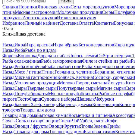
Найти
Скидки
Новинки
Японская кухня
Сеты морепродуктов
Морепрод
птица
Мясная гастрономия
Молочная продукция
Сыры
Полуфабр
продукты
Азиатская кухня
Итальянская кухня
Избранное
Личный кабинет
Доставка
Оплата
Контакты
Бонусная
07
авг
Ближайшая доставка
Назад
Икра
Икра красная
Икра чёрная
Без консервантов
Икра щук
Назад
Рыба
Рыба по видам
Форель
Корюшка
Дорада и сибас
Лосось, семга
Осётр и стерлядь
Т
Рыба охлаждённая
Рыба замороженная
Филе и стейки из рыбы
Р
Назад
Рыба копчёная
Рыба слабой соли
Рыба холодного копчени
Назад
Мясо / птица
Птица
Говядина, телятина
Баранина, ягнятин
Назад
Мясная гастрономия
Колбаса, ветчина
Сосиски, сардельки
Назад
Молочная продукция
Молоко
Творог, сметана
Йогурты
Кис
Назад
Сыры
Твердые сыры
Полутвердые сыры
Мягкие сыры
Сыры
Назад
Полуфабрикаты
Мясные полуфабрикаты
Рыбные полуфаб
пироги
Тесто
Фарш
Суповые наборы
Шашлык
Чебуреки
Назад
Бакалея
Хлеб, хлебцы
Варенья, джемы
Консервация
Консер
трюфеля
Товары для дома
Товары для дома
Бытовая химия
Косметика и гигиена
Аксессуар
Соусы
Соль и сахар
Специи
Снеки
Чай
Урбеч, пасты
Кофе
Назад
Овощи / фрукты
Овощи
Фрукты
Ягоды
Зелень
Грибы
Назад
Товары для дома
Товары для дома
Бытовая химия
Косметик