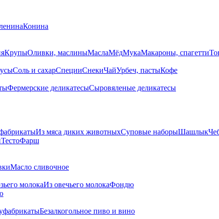
ленина
Конина
ия
Крупы
Оливки, маслины
Масла
Мёд
Мука
Макароны, спагетти
То
усы
Соль и сахар
Специи
Снеки
Чай
Урбеч, пасты
Кофе
ты
Фермерские деликатесы
Сыровяленые деликатесы
фабрикаты
Из мяса диких животных
Суповые наборы
Шашлык
Че
и
Тесто
Фарш
вки
Масло сливочное
озьего молока
Из овечьего молока
Фондю
ю
уфабрикаты
Безалкогольное пиво и вино