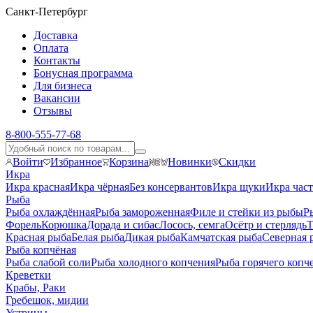
Санкт-Петербург
Доставка
Оплата
Контакты
Бонусная программа
Для бизнеса
Вакансии
Отзывы
8-800-555-77-68
Войти
Избранное
Корзина
Новинки
Скидки
Икра
Икра красная
Икра чёрная
Без консервантов
Икра щуки
Икра час
Рыба
Рыба охлаждённая
Рыба замороженная
Филе и стейки из рыбы
Р
Форель
Корюшка
Дорада и сибас
Лосось, семга
Осётр и стерлядь
Т
Красная рыба
Белая рыба
Дикая рыба
Камчатская рыба
Северная 
Рыба копчёная
Рыба слабой соли
Рыба холодного копчения
Рыба горячего копч
Креветки
Крабы, Раки
Гребешок, мидии
Устрицы