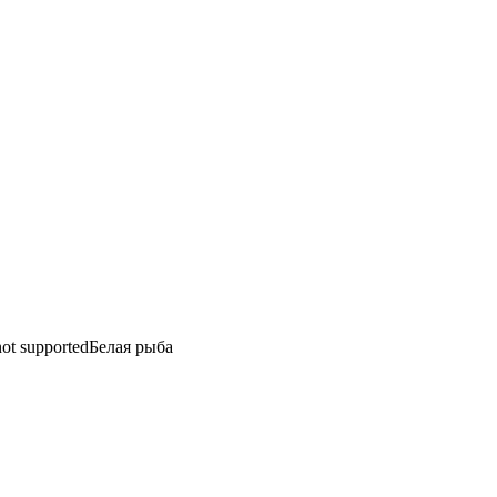
not supported
Белая рыба