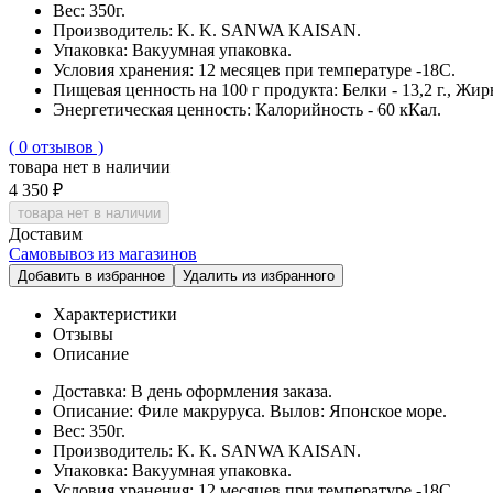
Вес:
350г.
Производитель:
K. K. SANWA KAISAN.
Упаковка:
Вакуумная упаковка.
Условия хранения:
12 месяцев при температуре -18С.
Пищевая ценность на 100 г продукта:
Белки - 13,2 г., Жиры
Энергетическая ценность:
Калорийность - 60 кКал.
( 0 отзывов )
товара нет в наличии
4 350 ₽
товара нет в наличии
Доставим
Самовывоз из магазинов
Добавить в избранное
Удалить из избранного
Характеристики
Отзывы
Описание
Доставка:
В день оформления заказа.
Описание:
Филе макруруса. Вылов: Японское море.
Вес:
350г.
Производитель:
K. K. SANWA KAISAN.
Упаковка:
Вакуумная упаковка.
Условия хранения:
12 месяцев при температуре -18С.