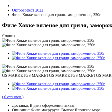
Октоберфест 2022
Филе Хокке вяленое для гриля, замороженное, 350г
Филе Хокке вяленое для гриля, заморож
Япония
GS MARKET
GS MARKET
GS MARKET
GS MARKET
GS MAR
( 0 отзывов )
Доставка:
В день оформления заказа.
Описание:
Филе макруруса. Вылов: Японское море.