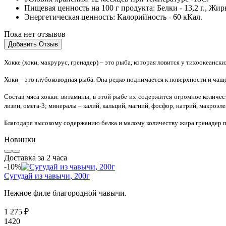
Пищевая ценность на 100 г продукта:
Белки - 13,2 г., Жиры
Энергетическая ценность:
Калорийность - 60 кКал.
Пока нет отзывов
Добавить Отзыв
Хокке (хоки, макрурус, гренадер) – это рыба, которая ловится у тихоокеанс
Хоки – это глубоководная рыба. Она редко поднимается к поверхности и чащ
Состав мяса хокки: витамины, в этой рыбе их содержится огромное количеств
лизин, омега-3; минералы – калий, кальций, магний, фосфор, натрий, макроэлем
Благодаря высокому содержанию белка и малому количеству жира гренадер по
Новинки
Доставка за 2 часа
-10%
Сугудай из чавычи, 200г
Нежное филе благородной чавычи.
1 275 ₽
1420