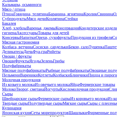
Кальмары, осьминоги
Мясо / птица
Птица
Говядина, телятина
Баранина, ягнятина
Кролик
Свинина
О
Субпродукты
Мясо дичи
Козлятина
Стейки
Бакалея
Хлеб, хлебцы
Варенья, джемы
Консервация
Кондитерские издел
гигиена
Аксессуары
Товары для детей
Консервы
Напитки
Орехи, сухофрукты
Продукция из трюфеля
Со
Мясная гастрономия
Колбаса, ветчина
Сосиски, сардельки
Бекон, сало
Тушенка
Паште
Деликатесы
Дичь
Фуа-гра
Рийеты
Овощи / фрукты
Овощи
Фрукты
Ягоды
Зелень
Грибы
Полуфабрикаты
Мясные полуфабрикаты
Рыбные полуфабрикаты
Овощные полу
Пельмени
Вареники
Котлеты
Колбаски
Блинчики
Пицца и пирог
Молочная продукция
Из козьего молока
Из овечьего молока
Яйца
Фермерские товары
Молоко
Творог, сметана
Йогурты
Кисломолочная продукция
Сли
Сыры
Швейцарские сыры
Фермерские сыры
Из коровьего молока
Из к
Твердые сыры
Полутвердые сыры
Мягкие сыры
Сыры c плесень
Кулинария
Японская кухня
Сеты морепродуктов
Шашлыки
Фирменные пол