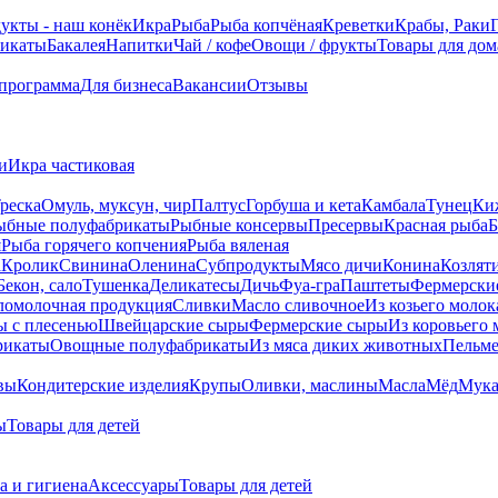
укты - наш конёк
Икра
Рыба
Рыба копчёная
Креветки
Крабы, Раки
икаты
Бакалея
Напитки
Чай / кофе
Овощи / фрукты
Товары для дом
 программа
Для бизнеса
Вакансии
Отзывы
и
Икра частиковая
реска
Омуль, муксун, чир
Палтус
Горбуша и кета
Камбала
Тунец
Ки
ыбные полуфабрикаты
Рыбные консервы
Пресервы
Красная рыба
Б
я
Рыба горячего копчения
Рыба вяленая
а
Кролик
Свинина
Оленина
Субпродукты
Мясо дичи
Конина
Козлят
Бекон, сало
Тушенка
Деликатесы
Дичь
Фуа-гра
Паштеты
Фермерски
ломолочная продукция
Сливки
Масло сливочное
Из козьего молок
 c плесенью
Швейцарские сыры
Фермерские сыры
Из коровьего 
рикаты
Овощные полуфабрикаты
Из мяса диких животных
Пельм
вы
Кондитерские изделия
Крупы
Оливки, маслины
Масла
Мёд
Мук
ы
Товары для детей
а и гигиена
Аксессуары
Товары для детей