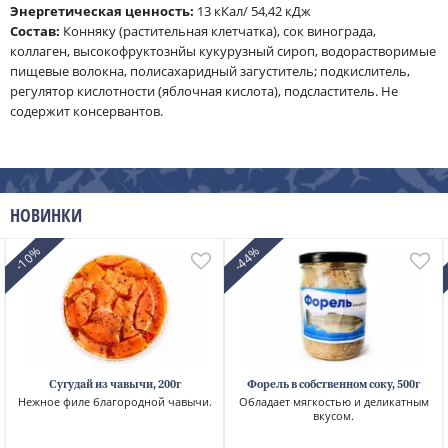
Энергетическая ценность:
13 кКал/ 54,42 кДж
Cостав:
Конняку (растительная клетчатка), сок винограда,
коллаген, высокофруктознйы кукурузный сироп, водорастворимые
пищевые волокна, полисахаридный загуститель; подкислитель,
регулятор кислотности (яблочная кислота), подсластитель. Не
содержит консервантов.
НОВИНКИ
-10%
-44%
Сугудай из чавычи, 200г
Форель в собственном соку, 500г
Нежное филе благородной чавычи.
Обладает мягкостью и деликатным
вкусом.