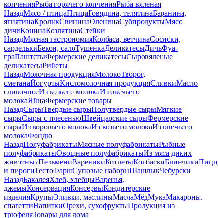
копчения
Рыба горячего копчения
Рыба вяленая
Назад
Мясо / птица
Птица
Говядина, телятина
Баранина,
ягнятина
Кролик
Свинина
Оленина
Субпродукты
Мясо
дичи
Конина
Козлятина
Стейки
Назад
Мясная гастрономия
Колбаса, ветчина
Сосиски,
сардельки
Бекон, сало
Тушенка
Деликатесы
Дичь
Фуа-
гра
Паштеты
Фермерские деликатесы
Сыровяленые
деликатесы
Рийеты
Назад
Молочная продукция
Молоко
Творог,
сметана
Йогурты
Кисломолочная продукция
Сливки
Масло
сливочное
Из козьего молока
Из овечьего
молока
Яйца
Фермерские товары
Назад
Сыры
Твердые сыры
Полутвердые сыры
Мягкие
сыры
Сыры c плесенью
Швейцарские сыры
Фермерские
сыры
Из коровьего молока
Из козьего молока
Из овечьего
молока
Фондю
Назад
Полуфабрикаты
Мясные полуфабрикаты
Рыбные
полуфабрикаты
Овощные полуфабрикаты
Из мяса диких
животных
Пельмени
Вареники
Котлеты
Колбаски
Блинчики
Пицц
и пироги
Тесто
Фарш
Суповые наборы
Шашлык
Чебуреки
Назад
Бакалея
Хлеб, хлебцы
Варенья,
джемы
Консервация
Консервы
Кондитерские
изделия
Крупы
Оливки, маслины
Масла
Мёд
Мука
Макароны,
спагетти
Напитки
Орехи, сухофрукты
Продукция из
трюфеля
Товары для дома