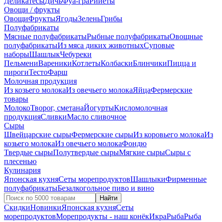
Деликатесы
Дичь
Фуа-гра
Рийеты
Овощи / фрукты
Овощи
Фрукты
Ягоды
Зелень
Грибы
Полуфабрикаты
Мясные полуфабрикаты
Рыбные полуфабрикаты
Овощные
полуфабрикаты
Из мяса диких животных
Суповые
наборы
Шашлык
Чебуреки
Пельмени
Вареники
Котлеты
Колбаски
Блинчики
Пицца и
пироги
Тесто
Фарш
Молочная продукция
Из козьего молока
Из овечьего молока
Яйца
Фермерские
товары
Молоко
Творог, сметана
Йогурты
Кисломолочная
продукция
Сливки
Масло сливочное
Сыры
Швейцарские сыры
Фермерские сыры
Из коровьего молока
Из
козьего молока
Из овечьего молока
Фондю
Твердые сыры
Полутвердые сыры
Мягкие сыры
Сыры c
плесенью
Кулинария
Японская кухня
Сеты морепродуктов
Шашлыки
Фирменные
полуфабрикаты
Безалкогольное пиво и вино
Найти
Скидки
Новинки
Японская кухня
Сеты
морепродуктов
Морепродукты - наш конёк
Икра
Рыба
Рыба