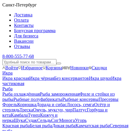
Санкт-Петербург
Доставка
Оплата
Контакты
Бонусная программа
Для бизнеса
Вакансии
Отзывы
8-800-555-77-68
Войти
Избранное
Корзина
Новинки
Скидки
Икра
Икра красная
Икра чёрная
Без консервантов
Икра щуки
Икра
частиковая
Рыба
Рыба охлаждённая
Рыба замороженная
Филе и стейки из
рыбы
Рыбные полуфабрикаты
Рыбные консервы
Пресервы
Форель
Корюшка
Дорада и сибас
Лосось, семга
Осётр и
стерлядь
Треска
Омуль, муксун, чир
Палтус
Горбуша и
кета
Камбала
Тунец
Кижуч и
нерка
Щука
Судак
Сельдь
Сиг
Минога
Угорь
Красная рыба
Белая рыба
Дикая рыба
Камчатская рыба
Северная
рыба