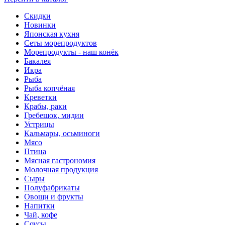
Скидки
Новинки
Японская кухня
Сеты морепродуктов
Морепродукты - наш конёк
Бакалея
Икра
Рыба
Рыба копчёная
Креветки
Крабы, раки
Гребешок, мидии
Устрицы
Кальмары, осьминоги
Мясо
Птица
Мясная гастрономия
Молочная продукция
Сыры
Полуфабрикаты
Овощи и фрукты
Напитки
Чай, кофе
Соусы