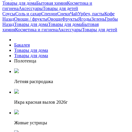
Товары для дома
Бытовая химия
Косметика и
гигиена
Аксессуары
Товары для детей
Соусы
Соль и сахар
Специи
Снеки
Чай
Урбеч, пасты
Кофе
Назад
Овощи / фрукты
Овощи
Фрукты
Ягоды
Зелень
Грибы
Назад
Товары для дома
Товары для дома
Бытовая
химия
Косметика и гигиена
Аксессуары
Товары для детей
Бакалея
Товары для дома
Товары для дома
Полотенца
Летняя распродажа
Икра красная вылов 2026г
Живые устрицы