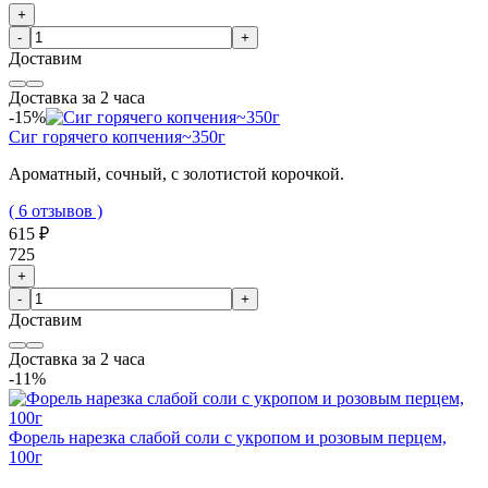
+
-
+
Доставим
Доставка за 2 часа
-15%
Сиг горячего копчения~350г
Ароматный, сочный, с золотистой корочкой.
( 6 отзывов )
615 ₽
725
+
-
+
Доставим
Доставка за 2 часа
-11%
Форель нарезка слабой соли с укропом и розовым перцем,
100г