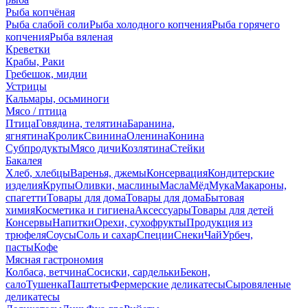
Рыба копчёная
Рыба слабой соли
Рыба холодного копчения
Рыба горячего
копчения
Рыба вяленая
Креветки
Крабы, Раки
Гребешок, мидии
Устрицы
Кальмары, осьминоги
Мясо / птица
Птица
Говядина, телятина
Баранина,
ягнятина
Кролик
Свинина
Оленина
Конина
Субпродукты
Мясо дичи
Козлятина
Стейки
Бакалея
Хлеб, хлебцы
Варенья, джемы
Консервация
Кондитерские
изделия
Крупы
Оливки, маслины
Масла
Мёд
Мука
Макароны,
спагетти
Товары для дома
Товары для дома
Бытовая
химия
Косметика и гигиена
Аксессуары
Товары для детей
Консервы
Напитки
Орехи, сухофрукты
Продукция из
трюфеля
Соусы
Соль и сахар
Специи
Снеки
Чай
Урбеч,
пасты
Кофе
Мясная гастрономия
Колбаса, ветчина
Сосиски, сардельки
Бекон,
сало
Тушенка
Паштеты
Фермерские деликатесы
Сыровяленые
деликатесы