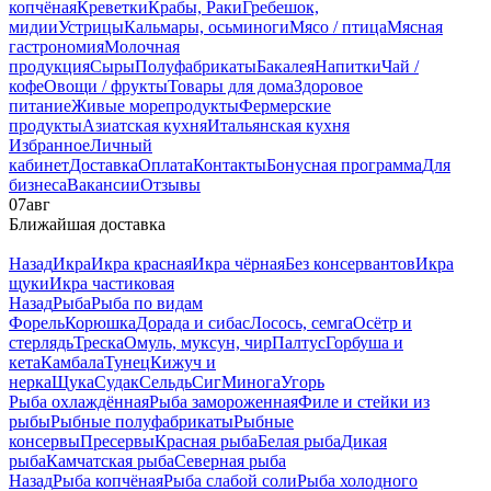
копчёная
Креветки
Крабы, Раки
Гребешок,
мидии
Устрицы
Кальмары, осьминоги
Мясо / птица
Мясная
гастрономия
Молочная
продукция
Сыры
Полуфабрикаты
Бакалея
Напитки
Чай /
кофе
Овощи / фрукты
Товары для дома
Здоровое
питание
Живые морепродукты
Фермерские
продукты
Азиатская кухня
Итальянская кухня
Избранное
Личный
кабинет
Доставка
Оплата
Контакты
Бонусная программа
Для
бизнеса
Вакансии
Отзывы
07
авг
Ближайшая доставка
Назад
Икра
Икра красная
Икра чёрная
Без консервантов
Икра
щуки
Икра частиковая
Назад
Рыба
Рыба по видам
Форель
Корюшка
Дорада и сибас
Лосось, семга
Осётр и
стерлядь
Треска
Омуль, муксун, чир
Палтус
Горбуша и
кета
Камбала
Тунец
Кижуч и
нерка
Щука
Судак
Сельдь
Сиг
Минога
Угорь
Рыба охлаждённая
Рыба замороженная
Филе и стейки из
рыбы
Рыбные полуфабрикаты
Рыбные
консервы
Пресервы
Красная рыба
Белая рыба
Дикая
рыба
Камчатская рыба
Северная рыба
Назад
Рыба копчёная
Рыба слабой соли
Рыба холодного