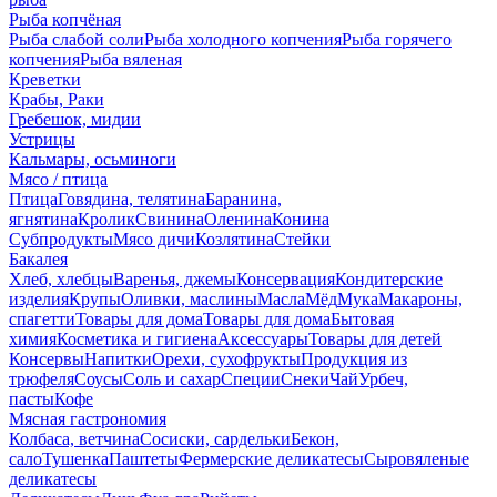
Рыба копчёная
Рыба слабой соли
Рыба холодного копчения
Рыба горячего
копчения
Рыба вяленая
Креветки
Крабы, Раки
Гребешок, мидии
Устрицы
Кальмары, осьминоги
Мясо / птица
Птица
Говядина, телятина
Баранина,
ягнятина
Кролик
Свинина
Оленина
Конина
Субпродукты
Мясо дичи
Козлятина
Стейки
Бакалея
Хлеб, хлебцы
Варенья, джемы
Консервация
Кондитерские
изделия
Крупы
Оливки, маслины
Масла
Мёд
Мука
Макароны,
спагетти
Товары для дома
Товары для дома
Бытовая
химия
Косметика и гигиена
Аксессуары
Товары для детей
Консервы
Напитки
Орехи, сухофрукты
Продукция из
трюфеля
Соусы
Соль и сахар
Специи
Снеки
Чай
Урбеч,
пасты
Кофе
Мясная гастрономия
Колбаса, ветчина
Сосиски, сардельки
Бекон,
сало
Тушенка
Паштеты
Фермерские деликатесы
Сыровяленые
деликатесы