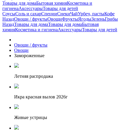
Товары для дома
Бытовая химия
Косметика и
гигиена
Аксессуары
Товары для детей
Соусы
Соль и сахар
Специи
Снеки
Чай
Урбеч, пасты
Кофе
Назад
Овощи / фрукты
Овощи
Фрукты
Ягоды
Зелень
Грибы
Назад
Товары для дома
Товары для дома
Бытовая
химия
Косметика и гигиена
Аксессуары
Товары для детей
Овощи / фрукты
Овощи
Замороженные
Летняя распродажа
Икра красная вылов 2026г
Живые устрицы