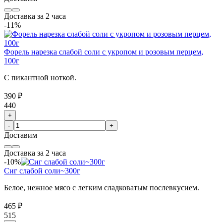
Доставка за 2 часа
-11%
Форель нарезка слабой соли с укропом и розовым перцем,
100г
С пикантной ноткой.
390 ₽
440
+
-
+
Доставим
Доставка за 2 часа
-10%
Сиг слабой соли~300г
Белое, нежное мясо с легким сладковатым послевкусием.
465 ₽
515