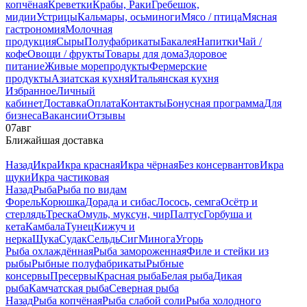
копчёная
Креветки
Крабы, Раки
Гребешок,
мидии
Устрицы
Кальмары, осьминоги
Мясо / птица
Мясная
гастрономия
Молочная
продукция
Сыры
Полуфабрикаты
Бакалея
Напитки
Чай /
кофе
Овощи / фрукты
Товары для дома
Здоровое
питание
Живые морепродукты
Фермерские
продукты
Азиатская кухня
Итальянская кухня
Избранное
Личный
кабинет
Доставка
Оплата
Контакты
Бонусная программа
Для
бизнеса
Вакансии
Отзывы
07
авг
Ближайшая доставка
Назад
Икра
Икра красная
Икра чёрная
Без консервантов
Икра
щуки
Икра частиковая
Назад
Рыба
Рыба по видам
Форель
Корюшка
Дорада и сибас
Лосось, семга
Осётр и
стерлядь
Треска
Омуль, муксун, чир
Палтус
Горбуша и
кета
Камбала
Тунец
Кижуч и
нерка
Щука
Судак
Сельдь
Сиг
Минога
Угорь
Рыба охлаждённая
Рыба замороженная
Филе и стейки из
рыбы
Рыбные полуфабрикаты
Рыбные
консервы
Пресервы
Красная рыба
Белая рыба
Дикая
рыба
Камчатская рыба
Северная рыба
Назад
Рыба копчёная
Рыба слабой соли
Рыба холодного