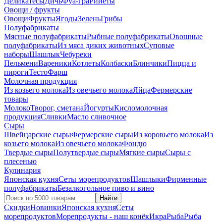
Деликатесы
Дичь
Фуа-гра
Рийеты
Овощи / фрукты
Овощи
Фрукты
Ягоды
Зелень
Грибы
Полуфабрикаты
Мясные полуфабрикаты
Рыбные полуфабрикаты
Овощные
полуфабрикаты
Из мяса диких животных
Суповые
наборы
Шашлык
Чебуреки
Пельмени
Вареники
Котлеты
Колбаски
Блинчики
Пицца и
пироги
Тесто
Фарш
Молочная продукция
Из козьего молока
Из овечьего молока
Яйца
Фермерские
товары
Молоко
Творог, сметана
Йогурты
Кисломолочная
продукция
Сливки
Масло сливочное
Сыры
Швейцарские сыры
Фермерские сыры
Из коровьего молока
Из
козьего молока
Из овечьего молока
Фондю
Твердые сыры
Полутвердые сыры
Мягкие сыры
Сыры c
плесенью
Кулинария
Японская кухня
Сеты морепродуктов
Шашлыки
Фирменные
полуфабрикаты
Безалкогольное пиво и вино
Найти
Скидки
Новинки
Японская кухня
Сеты
морепродуктов
Морепродукты - наш конёк
Икра
Рыба
Рыба