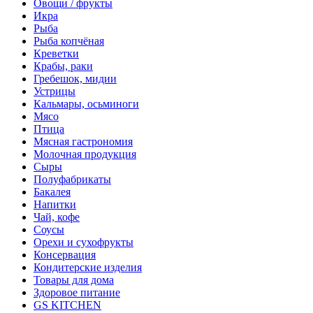
Овощи / фрукты
Икра
Рыба
Рыба копчёная
Креветки
Крабы, раки
Гребешок, мидии
Устрицы
Кальмары, осьминоги
Мясо
Птица
Мясная гастрономия
Молочная продукция
Сыры
Полуфабрикаты
Бакалея
Напитки
Чай, кофе
Соусы
Орехи и сухофрукты
Консервация
Кондитерские изделия
Товары для дома
Здоровое питание
GS KITCHEN