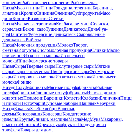
копчения
Рыба горячего копчения
Рыба вяленая
Назад
Мясо / птица
Птица
Говядина, телятина
Баранина,
ягнятина
Кролик
Свинина
Оленина
Субпродукты
Мясо
дичи
Конина
Козлятина
Стейки
Назад
Мясная гастрономия
Колбаса, ветчина
Сосиски,
сардельки
Бекон, сало
Тушенка
Деликатесы
Дичь
Фуа-
гра
Паштеты
Фермерские деликатесы
Сыровяленые
деликатесы
Рийеты
Назад
Молочная продукция
Молоко
Творог,
сметана
Йогурты
Кисломолочная продукция
Сливки
Масло
сливочное
Из козьего молока
Из овечьего
молока
Яйца
Фермерские товары
Назад
Сыры
Твердые сыры
Полутвердые сыры
Мягкие
сыры
Сыры c плесенью
Швейцарские сыры
Фермерские
сыры
Из коровьего молока
Из козьего молока
Из овечьего
молока
Фондю
Назад
Полуфабрикаты
Мясные полуфабрикаты
Рыбные
полуфабрикаты
Овощные полуфабрикаты
Из мяса диких
животных
Пельмени
Вареники
Котлеты
Колбаски
Блинчики
Пицц
и пироги
Тесто
Фарш
Суповые наборы
Шашлык
Чебуреки
Назад
Бакалея
Хлеб, хлебцы
Варенья,
джемы
Консервация
Консервы
Кондитерские
изделия
Крупы
Оливки, маслины
Масла
Мёд
Мука
Макароны,
спагетти
Напитки
Орехи, сухофрукты
Продукция из
трюфеля
Товары для дома