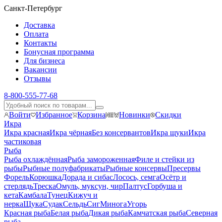
Санкт-Петербург
Доставка
Оплата
Контакты
Бонусная программа
Для бизнеса
Вакансии
Отзывы
8-800-555-77-68
Войти
Избранное
Корзина
Новинки
Скидки
Икра
Икра красная
Икра чёрная
Без консервантов
Икра щуки
Икра
частиковая
Рыба
Рыба охлаждённая
Рыба замороженная
Филе и стейки из
рыбы
Рыбные полуфабрикаты
Рыбные консервы
Пресервы
Форель
Корюшка
Дорада и сибас
Лосось, семга
Осётр и
стерлядь
Треска
Омуль, муксун, чир
Палтус
Горбуша и
кета
Камбала
Тунец
Кижуч и
нерка
Щука
Судак
Сельдь
Сиг
Минога
Угорь
Красная рыба
Белая рыба
Дикая рыба
Камчатская рыба
Северная
рыба